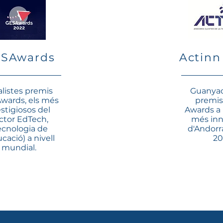
SAwards
Actinn
nalistes premis
Guanyad
wards, els més
premis
stigiosos del
Awards a
ctor EdTech,
més in
ecnologia de
d'Andorr
ucació) a nivell
20
mundial.