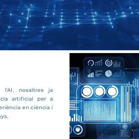
l'AI, nosaltres ja
ia artificial per a
riència en ciència i
ys.