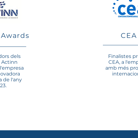
 Awards
CEA
ors dels
​Finalistes 
 Actinn
CEA, a l'em
 l'empresa
amb més pro
novadora
internacio
a de l'any
23.