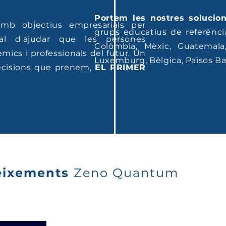
Portem les nostres solucio
b objectius empresarials per
grups educatius de referènci
ial d'ajudar que les persones
Colòmbia, Mèxic, Guatemala
mics i professionals del futur. Un
Luxemburg, Bèlgica, Països Bai
decisions que prenem,
EL PRIMER
eixements
Zeno Quantum