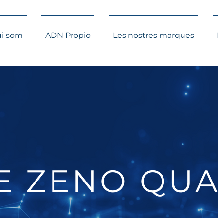
i som
ADN Propio
Les nostres marques
E ZENO QU