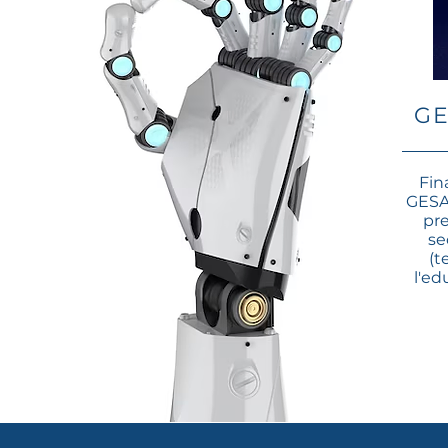
GE
​Fi
GESA
pre
se
(t
l'ed