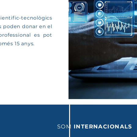
ntific-tecnològics
s poden donar en el
rofessional es pot
omés 15 anys.
SOM
INTERNACIONALS