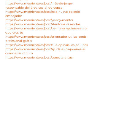
https://www.meorienta.es/post/inés-de-jorge-
responsable-del-área-social-de-cepsa
https://www.meorienta.es/post/zola-nuevo-colegio-
embajador
https://www.meorienta.es/post/yo-soy-mentor
https://www.meorienta.es/post/atentos-a-las-notas
https://www.meorienta.es/post/de-mayor-quiero-ser-lo-
que-eres-tu
https://www.meorienta.es/post/orientador-utiliza-zenit-
profesional-grátis
https://www.meorienta.es/post/que-opinan-los-equipos
https://www.meorienta.es/post/ayuda-a-los-jóvenes-a-
conocer-su-futuro
https://www.meorienta.es/post/conecta-a-tus-
estudiantes-con-profesionales
En el comprosmiso que tenemos en Zeno 
Quantum con la igualad de las personas, el 
texto está redactado en género masculino ya 
que la RAE mantiene que el masculino 
genérico se usa para ambos sexos y que no 
excluye a la mujer.
Tutores y Orientadores