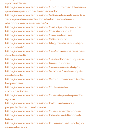
oportunidades
https://www.meorienta.es/post/un-futuro-medible-zeno-
quantum-y-su-impacto-en-ecuador
https://www.meorienta.es/post/adiós-a-las-aulas-vacías-
zeno-quantum-revoluciona-la-lucha-contra-el-
abandono-escolar-en-españa
https://www.meorienta.es/post/participa-del-webinar
https://www.meorienta.es/post/meorienta-club
https://www.meorienta.es/post/tú-eres-la-clave
https://www.meorienta.es/post/feliz-retorno
https://www.meorienta.es/post/elegirías-tener-un-hijo-
con-un-test-1
https://www.meorienta.es/post/las-5-claves-para-saber-
dónde-estudiar
https://www.meorienta.es/post/hasta-dónde-tu-quieras
https://www.meorienta.es/post/eres-un-notas
https://www.meorienta.es/post/ven-a-vernos-al-4yfn
https://www.meorienta.es/post/acompañando-al-qué-
va-el-donde
https://www.meorienta.es/post/5-minutos-son-más-de-
lo-que-crees
https://www.meorienta.es/post/millones-de-
combinaciones
https://www.meorienta.es/post/pues-si-que-te-puedo-
ayudar
https://www.meorienta.es/post/calcular-la-nota-
proyectada-de-tus-alumnos
https://www.meorienta.es/post/pues-la-verdad-no-se
https://www.meorienta.es/post/orientar-midiendo-el-
futuro
https://www.meorienta.es/post/quieres-que-tu-colegio-
sea-embajador