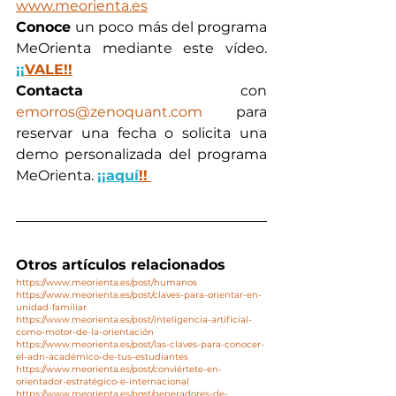
www.meorienta.es
Conoce 
un poco más del programa 
MeOrienta mediante este vídeo. 
¡¡
VALE!!
Contacta
 con 
emorros@zenoquant.com
 para 
reservar una fecha o solicita una 
demo personalizada del programa 
MeOrienta. 
¡¡aquí
!!
Otros artículos relacionados
https://www.meorienta.es/post/humanos
https://www.meorienta.es/post/claves-para-orientar-en-
unidad-familiar
https://www.meorienta.es/post/inteligencia-artificial-
como-motor-de-la-orientación
https://www.meorienta.es/post/las-claves-para-conocer-
el-adn-académico-de-tus-estudiantes
https://www.meorienta.es/post/conviértete-en-
orientador-estratégico-e-internacional
https://www.meorienta.es/post/generadores-de-