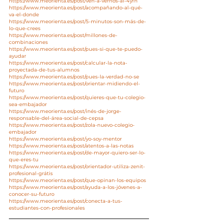
https://www.meorienta.es/post/ven-a-vernos-al-4yfn
https://www.meorienta.es/post/acompañando-al-qué-
va-el-donde
https://www.meorienta.es/post/5-minutos-son-más-de-
lo-que-crees
https://www.meorienta.es/post/millones-de-
combinaciones
https://www.meorienta.es/post/pues-si-que-te-puedo-
ayudar
https://www.meorienta.es/post/calcular-la-nota-
proyectada-de-tus-alumnos
https://www.meorienta.es/post/pues-la-verdad-no-se
https://www.meorienta.es/post/orientar-midiendo-el-
futuro
https://www.meorienta.es/post/quieres-que-tu-colegio-
sea-embajador
https://www.meorienta.es/post/inés-de-jorge-
responsable-del-área-social-de-cepsa
https://www.meorienta.es/post/zola-nuevo-colegio-
embajador
https://www.meorienta.es/post/yo-soy-mentor
https://www.meorienta.es/post/atentos-a-las-notas
https://www.meorienta.es/post/de-mayor-quiero-ser-lo-
que-eres-tu
https://www.meorienta.es/post/orientador-utiliza-zenit-
profesional-grátis
https://www.meorienta.es/post/que-opinan-los-equipos
https://www.meorienta.es/post/ayuda-a-los-jóvenes-a-
conocer-su-futuro
https://www.meorienta.es/post/conecta-a-tus-
estudiantes-con-profesionales