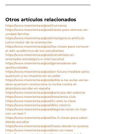
Otros artículos relacionados
https://www.meorienta.es/post/humanos
https://www.meorienta.es/post/claves-para-orientar-en-
unidad-familiar
https://www.meorienta.es/post/inteligencia-artificial-
como-motor-de-la-orientación
https://www.meorienta.es/post/las-claves-para-conocer-
el-adn-académico-de-tus-estudiantes
https://www.meorienta.es/post/conviértete-en-
orientador-estratégico-e-internacional
https://www.meorienta.es/post/generadores-de-
oportunidades
https://www.meorienta.es/post/un-futuro-medible-zeno-
quantum-y-su-impacto-en-ecuador
https://www.meorienta.es/post/adiós-a-las-aulas-vacías-
zeno-quantum-revoluciona-la-lucha-contra-el-
abandono-escolar-en-españa
https://www.meorienta.es/post/participa-del-webinar
https://www.meorienta.es/post/meorienta-club
https://www.meorienta.es/post/tú-eres-la-clave
https://www.meorienta.es/post/feliz-retorno
https://www.meorienta.es/post/elegirías-tener-un-hijo-
con-un-test-1
https://www.meorienta.es/post/las-5-claves-para-saber-
dónde-estudiar
https://www.meorienta.es/post/hasta-dónde-tu-quieras
https://www.meorienta.es/post/eres-un-notas