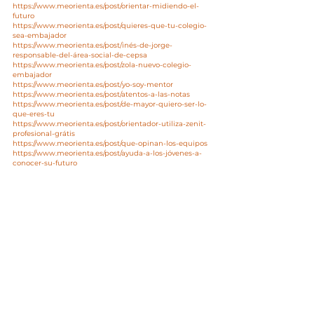
https://www.meorienta.es/post/orientar-midiendo-el-
futuro
https://www.meorienta.es/post/quieres-que-tu-colegio-
sea-embajador
https://www.meorienta.es/post/inés-de-jorge-
responsable-del-área-social-de-cepsa
https://www.meorienta.es/post/zola-nuevo-colegio-
embajador
https://www.meorienta.es/post/yo-soy-mentor
https://www.meorienta.es/post/atentos-a-las-notas
https://www.meorienta.es/post/de-mayor-quiero-ser-lo-
que-eres-tu
https://www.meorienta.es/post/orientador-utiliza-zenit-
profesional-grátis
https://www.meorienta.es/post/que-opinan-los-equipos
https://www.meorienta.es/post/ayuda-a-los-jóvenes-a-
conocer-su-futuro
https://www.meorienta.es/post/conecta-a-tus-
estudiantes-con-profesionales
En el comprosmiso que tenemos en Zeno 
Quantum con la igualad de las personas, el 
texto está redactado en género masculino ya 
que la RAE mantiene que el masculino 
genérico se usa para ambos sexos y que no 
excluye a la mujer.