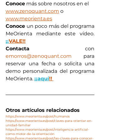
Conoce
 más sobre nosotros en el 
www.zenoquant.com
 o 
www.meorienta.es
Conoce 
un poco más del programa 
MeOrienta mediante este vídeo. 
¡¡
VALE!!
Contacta
 con 
emorros@zenoquant.com
 para 
reservar una fecha o solicita una 
demo personalizada del programa 
MeOrienta. 
¡¡aquí
!!
Otros artículos relacionados
https://www.meorienta.es/post/humanos
https://www.meorienta.es/post/claves-para-orientar-en-
unidad-familiar
https://www.meorienta.es/post/inteligencia-artificial-
como-motor-de-la-orientación
https://www.meorienta.es/post/las-claves-para-conocer-