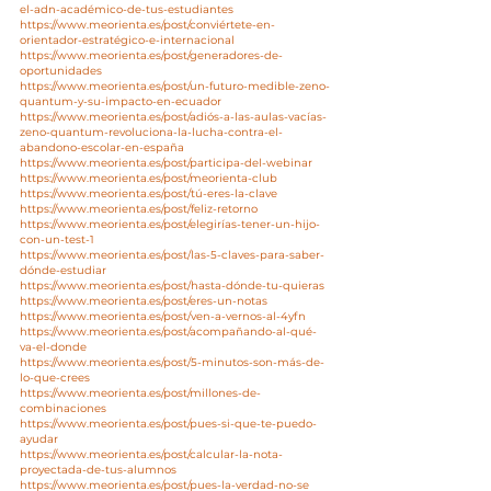
el-adn-académico-de-tus-estudiantes
https://www.meorienta.es/post/conviértete-en-
orientador-estratégico-e-internacional
https://www.meorienta.es/post/generadores-de-
oportunidades
https://www.meorienta.es/post/un-futuro-medible-zeno-
quantum-y-su-impacto-en-ecuador
https://www.meorienta.es/post/adiós-a-las-aulas-vacías-
zeno-quantum-revoluciona-la-lucha-contra-el-
abandono-escolar-en-españa
https://www.meorienta.es/post/participa-del-webinar
https://www.meorienta.es/post/meorienta-club
https://www.meorienta.es/post/tú-eres-la-clave
https://www.meorienta.es/post/feliz-retorno
https://www.meorienta.es/post/elegirías-tener-un-hijo-
con-un-test-1
https://www.meorienta.es/post/las-5-claves-para-saber-
dónde-estudiar
https://www.meorienta.es/post/hasta-dónde-tu-quieras
https://www.meorienta.es/post/eres-un-notas
https://www.meorienta.es/post/ven-a-vernos-al-4yfn
https://www.meorienta.es/post/acompañando-al-qué-
va-el-donde
https://www.meorienta.es/post/5-minutos-son-más-de-
lo-que-crees
https://www.meorienta.es/post/millones-de-
combinaciones
https://www.meorienta.es/post/pues-si-que-te-puedo-
ayudar
https://www.meorienta.es/post/calcular-la-nota-
proyectada-de-tus-alumnos
https://www.meorienta.es/post/pues-la-verdad-no-se