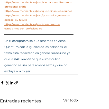
https://www.meorienta.es/post/orientador-utiliza-zenit-
profesional-grátis
https://www.meorienta.es/post/que-opinan-los-equipos
https://www.meorienta.es/post/ayuda-a-los-jóvenes-a-
conocer-su-futuro
https://www.meorienta.es/post/conecta-a-tus-
estudiantes-con-profesionales
En el comprosmiso que tenemos en Zeno 
Quantum con la igualad de las personas, el 
texto está redactado en género masculino ya 
que la RAE mantiene que el masculino 
genérico se usa para ambos sexos y que no 
excluye a la mujer.
Ver todo
Entradas recientes