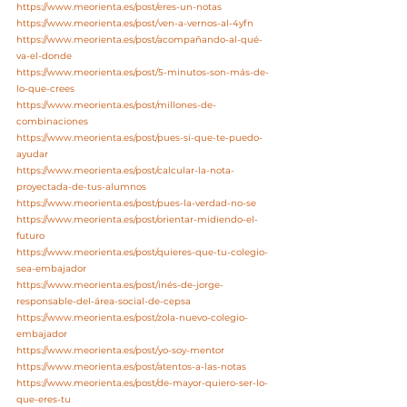
https://www.meorienta.es/post/eres-un-notas
https://www.meorienta.es/post/ven-a-vernos-al-4yfn
https://www.meorienta.es/post/acompañando-al-qué-
va-el-donde
https://www.meorienta.es/post/5-minutos-son-más-de-
lo-que-crees
https://www.meorienta.es/post/millones-de-
combinaciones
https://www.meorienta.es/post/pues-si-que-te-puedo-
ayudar
https://www.meorienta.es/post/calcular-la-nota-
proyectada-de-tus-alumnos
https://www.meorienta.es/post/pues-la-verdad-no-se
https://www.meorienta.es/post/orientar-midiendo-el-
futuro
https://www.meorienta.es/post/quieres-que-tu-colegio-
sea-embajador
https://www.meorienta.es/post/inés-de-jorge-
responsable-del-área-social-de-cepsa
https://www.meorienta.es/post/zola-nuevo-colegio-
embajador
https://www.meorienta.es/post/yo-soy-mentor
https://www.meorienta.es/post/atentos-a-las-notas
https://www.meorienta.es/post/de-mayor-quiero-ser-lo-
que-eres-tu