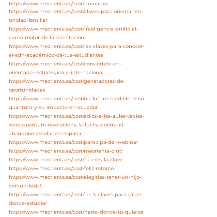
https://www.meorienta.es/post/humanos
https://www.meorienta.es/post/claves-para-orientar-en-
unidad-familiar
https://www.meorienta.es/post/inteligencia-artificial-
como-motor-de-la-orientación
https://www.meorienta.es/post/las-claves-para-conocer-
el-adn-académico-de-tus-estudiantes
https://www.meorienta.es/post/conviértete-en-
orientador-estratégico-e-internacional
https://www.meorienta.es/post/generadores-de-
oportunidades
https://www.meorienta.es/post/un-futuro-medible-zeno-
quantum-y-su-impacto-en-ecuador
https://www.meorienta.es/post/adiós-a-las-aulas-vacías-
zeno-quantum-revoluciona-la-lucha-contra-el-
abandono-escolar-en-españa
https://www.meorienta.es/post/participa-del-webinar
https://www.meorienta.es/post/meorienta-club
https://www.meorienta.es/post/tú-eres-la-clave
https://www.meorienta.es/post/feliz-retorno
https://www.meorienta.es/post/elegirías-tener-un-hijo-
con-un-test-1
https://www.meorienta.es/post/las-5-claves-para-saber-
dónde-estudiar
https://www.meorienta.es/post/hasta-dónde-tu-quieras