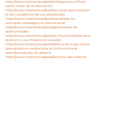
https://www.meorienta.es/post/inteligencia-artificial-
como-motor-de-la-orientación
https://www.meorienta.es/post/las-claves-para-conocer-
el-adn-académico-de-tus-estudiantes
https://www.meorienta.es/post/conviértete-en-
orientador-estratégico-e-internacional
https://www.meorienta.es/post/generadores-de-
oportunidades
https://www.meorienta.es/post/un-futuro-medible-zeno-
quantum-y-su-impacto-en-ecuador
https://www.meorienta.es/post/adiós-a-las-aulas-vacías-
zeno-quantum-revoluciona-la-lucha-contra-el-
abandono-escolar-en-españa
https://www.meorienta.es/post/participa-del-webinar
https://www.meorienta.es/post/meorienta-club
https://www.meorienta.es/post/tú-eres-la-clave
https://www.meorienta.es/post/feliz-retorno
https://www.meorienta.es/post/elegirías-tener-un-hijo-
con-un-test-1
https://www.meorienta.es/post/las-5-claves-para-saber-
dónde-estudiar
https://www.meorienta.es/post/hasta-dónde-tu-quieras
https://www.meorienta.es/post/eres-un-notas
https://www.meorienta.es/post/ven-a-vernos-al-4yfn
https://www.meorienta.es/post/acompañando-al-qué-
va-el-donde
https://www.meorienta.es/post/5-minutos-son-más-de-
lo-que-crees
https://www.meorienta.es/post/millones-de-
combinaciones
https://www.meorienta.es/post/pues-si-que-te-puedo-
ayudar