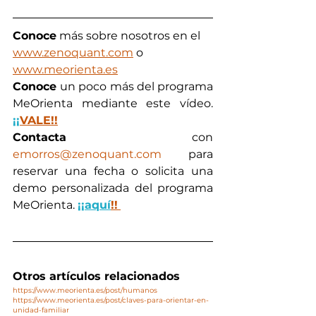
Conoce
 más sobre nosotros en el 
www.zenoquant.com
 o 
www.meorienta.es
Conoce 
un poco más del programa 
MeOrienta mediante este vídeo. 
¡¡
VALE!!
Contacta
 con 
emorros@zenoquant.com
 para 
reservar una fecha o solicita una 
demo personalizada del programa 
MeOrienta. 
¡¡aquí
!!
Otros artículos relacionados
https://www.meorienta.es/post/humanos
https://www.meorienta.es/post/claves-para-orientar-en-
unidad-familiar