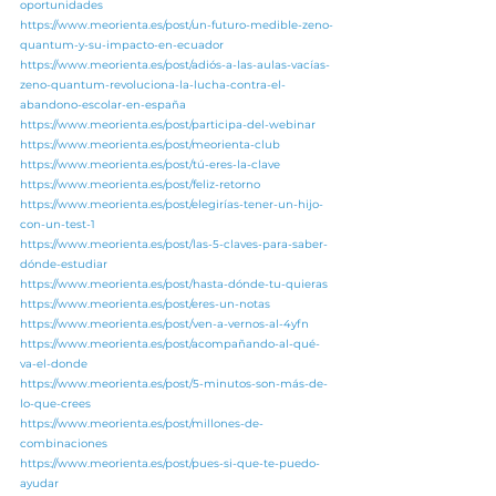
oportunidades
https://www.meorienta.es/post/un-futuro-medible-zeno-
quantum-y-su-impacto-en-ecuador
https://www.meorienta.es/post/adiós-a-las-aulas-vacías-
zeno-quantum-revoluciona-la-lucha-contra-el-
abandono-escolar-en-españa
https://www.meorienta.es/post/participa-del-webinar
https://www.meorienta.es/post/meorienta-club
https://www.meorienta.es/post/tú-eres-la-clave
https://www.meorienta.es/post/feliz-retorno
https://www.meorienta.es/post/elegirías-tener-un-hijo-
con-un-test-1
https://www.meorienta.es/post/las-5-claves-para-saber-
dónde-estudiar
https://www.meorienta.es/post/hasta-dónde-tu-quieras
https://www.meorienta.es/post/eres-un-notas
https://www.meorienta.es/post/ven-a-vernos-al-4yfn
https://www.meorienta.es/post/acompañando-al-qué-
va-el-donde
https://www.meorienta.es/post/5-minutos-son-más-de-
lo-que-crees
https://www.meorienta.es/post/millones-de-
combinaciones
https://www.meorienta.es/post/pues-si-que-te-puedo-
ayudar