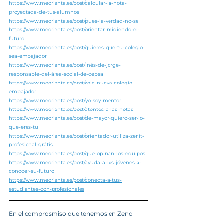
https://www.meorienta.es/post/calcular-la-nota-
proyectada-de-tus-alumnos
https://www.meorienta.es/post/pues-la-verdad-no-se
https://www.meorienta.es/post/orientar-midiendo-el-
futuro
https://www.meorienta.es/post/quieres-que-tu-colegio-
sea-embajador
https://www.meorienta.es/post/inés-de-jorge-
responsable-del-área-social-de-cepsa
https://www.meorienta.es/post/zola-nuevo-colegio-
embajador
https://www.meorienta.es/post/yo-soy-mentor
https://www.meorienta.es/post/atentos-a-las-notas
https://www.meorienta.es/post/de-mayor-quiero-ser-lo-
que-eres-tu
https://www.meorienta.es/post/orientador-utiliza-zenit-
profesional-grátis
https://www.meorienta.es/post/que-opinan-los-equipos
https://www.meorienta.es/post/ayuda-a-los-jóvenes-a-
conocer-su-futuro
https://www.meorienta.es/post/conecta-a-tus-
estudiantes-con-profesionales
En el comprosmiso que tenemos en Zeno 