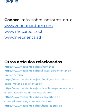
¡¡aquí!!
Conoce
 más sobre nosotros en el 
www.zenoquantum.com
,
www.mecareer.tech
, 
www.meorienta.ad
Otros artículos relacionados
https://www.meorienta.es/post/humanos
https://www.meorienta.es/post/claves-para-orientar-en-
unidad-familiar
https://www.meorienta.es/post/inteligencia-artificial-
como-motor-de-la-orientación
https://www.meorienta.es/post/las-claves-para-conocer-
el-adn-académico-de-tus-estudiantes
https://www.meorienta.es/post/conviértete-en-
orientador-estratégico-e-internacional
https://www.meorienta.es/post/generadores-de-