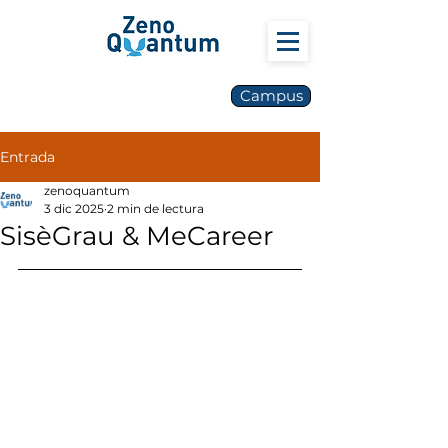
Campus
Entrada
zenoquantum
3 dic 2025
2 min de lectura
SisèGrau & MeCareer