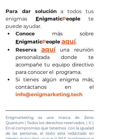
Para dar solución
 a todos tus 
enigmas
E
nigmatic
P
eople
te 
puede ayudar.
Conoce
 más sobre 
aquí
E
nigmatic
P
eople
.
aquí
Reserva
 una reunión 
personalizada donde te 
acompañe tu equipo directivo 
para conocer el  programa.
Si tienes algún enigma más, 
contáctanos en el 
info@enigmarketing.tech
Enigmarketing es una marca de Zeno 
Quantum | Todos los derechos reservados. | © | 
En el compromiso que tenemos  con la igualad 
de las personas, el texto está redactado en 
género masculino ya que la RAE mantiene que 