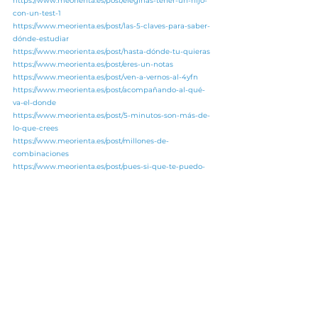
https://www.meorienta.es/post/elegirías-tener-un-hijo-
con-un-test-1
https://www.meorienta.es/post/las-5-claves-para-saber-
dónde-estudiar
https://www.meorienta.es/post/hasta-dónde-tu-quieras
https://www.meorienta.es/post/eres-un-notas
https://www.meorienta.es/post/ven-a-vernos-al-4yfn
https://www.meorienta.es/post/acompañando-al-qué-
va-el-donde
https://www.meorienta.es/post/5-minutos-son-más-de-
lo-que-crees
https://www.meorienta.es/post/millones-de-
combinaciones
https://www.meorienta.es/post/pues-si-que-te-puedo-
ayudar
https://www.meorienta.es/post/calcular-la-nota-
proyectada-de-tus-alumnos
https://www.meorienta.es/post/pues-la-verdad-no-se
https://www.meorienta.es/post/orientar-midiendo-el-
futuro
https://www.meorienta.es/post/quieres-que-tu-colegio-
sea-embajador
https://www.meorienta.es/post/inés-de-jorge-
responsable-del-área-social-de-cepsa
https://www.meorienta.es/post/zola-nuevo-colegio-