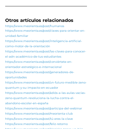
Otros artículos relacionados
https://www.meorienta.es/post/humanos
https://www.meorienta.es/post/claves-para-orientar-en-
unidad-familiar
https://www.meorienta.es/post/inteligencia-artificial-
como-motor-de-la-orientación
https://www.meorienta.es/post/las-claves-para-conocer-
el-adn-académico-de-tus-estudiantes
https://www.meorienta.es/post/conviértete-en-
orientador-estratégico-e-internacional
https://www.meorienta.es/post/generadores-de-
oportunidades
https://www.meorienta.es/post/un-futuro-medible-zeno-
quantum-y-su-impacto-en-ecuador
https://www.meorienta.es/post/adiós-a-las-aulas-vacías-
zeno-quantum-revoluciona-la-lucha-contra-el-
abandono-escolar-en-españa
https://www.meorienta.es/post/participa-del-webinar
https://www.meorienta.es/post/meorienta-club
https://www.meorienta.es/post/tú-eres-la-clave
https://www.meorienta.es/post/feliz-retorno