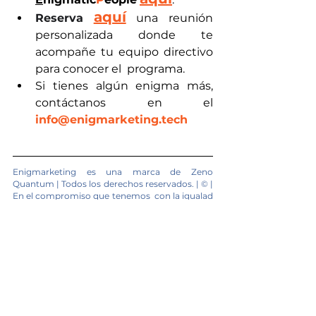
aquí
Reserva
 una reunión 
personalizada donde te 
acompañe tu equipo directivo 
para conocer el  programa.
Si tienes algún enigma más, 
contáctanos en el 
info@enigmarketing.tech
Enigmarketing es una marca de Zeno 
Quantum | Todos los derechos reservados. | © | 
En el compromiso que tenemos  con la igualad 
de las personas, el texto está redactado en 
género masculino ya que la RAE mantiene que 
el masculino genérico se usa para ambos sexos 
y que no excluye a la mujer.