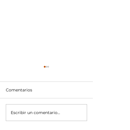
Comentarios
Escribir un comentario...
"Grit", más allá del
"Grit", más allá
talento
talento