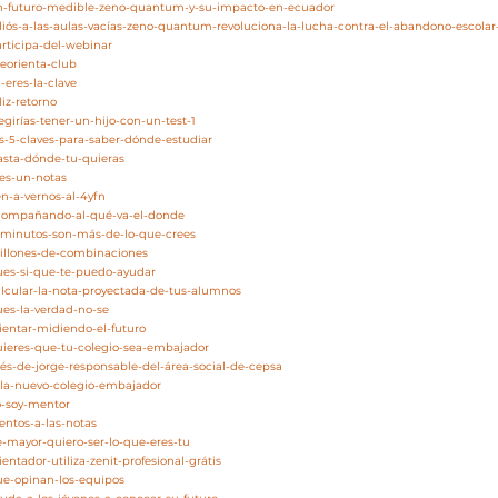
/un-futuro-medible-zeno-quantum-y-su-impacto-en-ecuador
adiós-a-las-aulas-vacías-zeno-quantum-revoluciona-la-lucha-contra-el-abandono-escola
articipa-del-webinar
eorienta-club
-eres-la-clave
liz-retorno
egirías-tener-un-hijo-con-un-test-1
as-5-claves-para-saber-dónde-estudiar
asta-dónde-tu-quieras
res-un-notas
en-a-vernos-al-4yfn
acompañando-al-qué-va-el-donde
5-minutos-son-más-de-lo-que-crees
millones-de-combinaciones
pues-si-que-te-puedo-ayudar
alcular-la-nota-proyectada-de-tus-alumnos
ues-la-verdad-no-se
rientar-midiendo-el-futuro
quieres-que-tu-colegio-sea-embajador
nés-de-jorge-responsable-del-área-social-de-cepsa
zola-nuevo-colegio-embajador
o-soy-mentor
entos-a-las-notas
e-mayor-quiero-ser-lo-que-eres-tu
entador-utiliza-zenit-profesional-grátis
ue-opinan-los-equipos