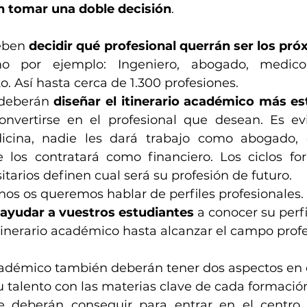
n tomar una doble decisión
. 
eben 
decidir qué profesional querrán ser los pr
 por ejemplo: Ingeniero, abogado, medico,
 Así hasta cerca de 1.300 profesiones. 
 deberán 
diseñar el itinerario académico más es
onvertirse en el profesional que desean. Es ev
icina, nadie les dará trabajo como abogado, o
 los contratará como financiero. Los ciclos for
itarios definen cual será su profesión de futuro. 
nos os queremos hablar de perfiles profesionales.
ayudar a vuestros estudiantes
 a conocer su perf
tinerario académico hasta alcanzar el campo profe
cadémico también deberán tener dos aspectos en 
u talento con las materias clave de cada formació
e deberán conseguir para entrar en el centro 