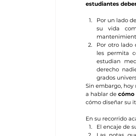
estudiantes debe
Por un lado d
su vida como
mantenimiento.
Por otro lado
les permita c
estudian med
derecho nadie
grados univers
Sin embargo, hoy 
a hablar de 
cómo 
cómo diseñar su i
En su recorrido a
El encaje de s
Las notas qu