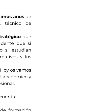
óximos años
 de 
 técnico de 
tratégico
 que 
idente que si 
 si estudian 
mativos y los 
 Hoy os vamos 
il académico y 
sional.
cuenta: 
n
de formación 