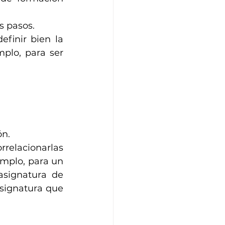
s pasos.
finir bien la 
plo, para ser 
n. 
rrelacionarlas 
mplo, para un 
asignatura de 
signatura que 