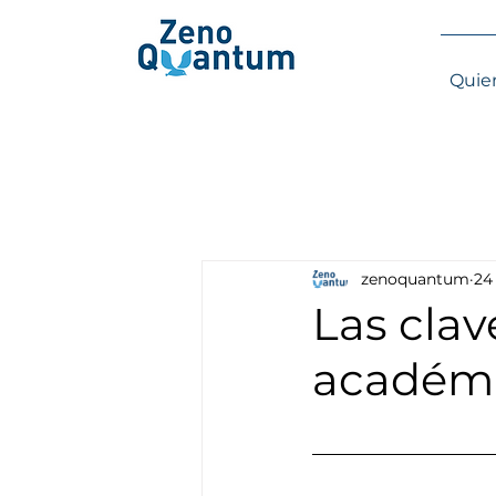
Quie
zenoquantum
24
Las cla
académi