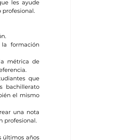
ue les ayude 
 profesional.
n. 
 la formación 
la métrica de 
ferencia. 
udiantes que 
 bachillerato 
bién el mismo 
rear una nota 
 profesional. 
 últimos años 