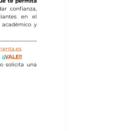
ue te permita 
ar confianza, 
iantes en el 
 académico y 
ienta.es
 
¡¡
VALE!!
 solicita una 