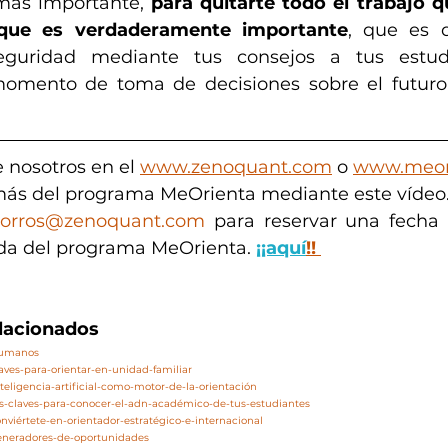
 más importante, 
para quitarte todo el trabajo q
 que es verdaderamente importante
, que es d
seguridad mediante tus consejos a tus estud
omento de toma de decisiones sobre el futuro
 nosotros en el 
www.zenoquant.com
 o 
www.meor
ás del programa MeOrienta mediante este vídeo.
orros@zenoquant.com
 para reservar una fecha o
da del programa MeOrienta. 
¡¡aquí
!!
elacionados
/humanos
laves-para-orientar-en-unidad-familiar
teligencia-artificial-como-motor-de-la-orientación
as-claves-para-conocer-el-adn-académico-de-tus-estudiantes
nviértete-en-orientador-estratégico-e-internacional
generadores-de-oportunidades