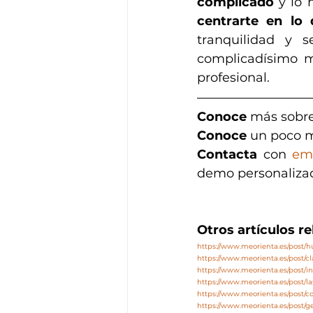
complicado
 y lo
centrarte en lo
tranquilidad y 
complicadísimo m
profesional. 
Conoce
 más sobre
Conoce 
un poco m
Contacta
 con 
em
demo personaliza
Otros artículos r
https://www.meorienta.es/post
https://www.meorienta.es/post/c
https://www.meorienta.es/post/in
https://www.meorienta.es/post/l
https://www.meorienta.es/post/co
https://www.meorienta.es/post/