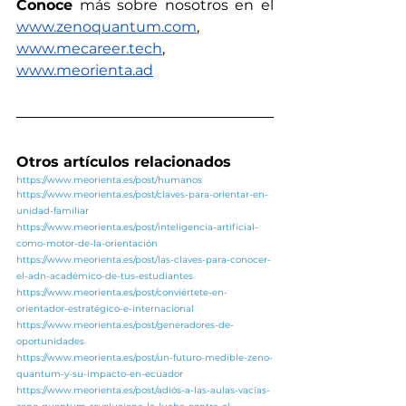
Conoce
 más sobre nosotros en el 
www.zenoquantum.com
,
www.mecareer.tech
, 
www.meorienta.ad
Otros artículos relacionados
https://www.meorienta.es/post/humanos
https://www.meorienta.es/post/claves-para-orientar-en-
unidad-familiar
https://www.meorienta.es/post/inteligencia-artificial-
como-motor-de-la-orientación
https://www.meorienta.es/post/las-claves-para-conocer-
el-adn-académico-de-tus-estudiantes
https://www.meorienta.es/post/conviértete-en-
orientador-estratégico-e-internacional
https://www.meorienta.es/post/generadores-de-
oportunidades
https://www.meorienta.es/post/un-futuro-medible-zeno-
quantum-y-su-impacto-en-ecuador
https://www.meorienta.es/post/adiós-a-las-aulas-vacías-