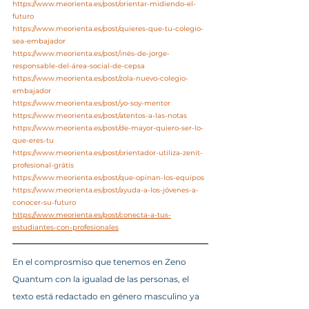
https://www.meorienta.es/post/orientar-midiendo-el-
futuro
https://www.meorienta.es/post/quieres-que-tu-colegio-
sea-embajador
https://www.meorienta.es/post/inés-de-jorge-
responsable-del-área-social-de-cepsa
https://www.meorienta.es/post/zola-nuevo-colegio-
embajador
https://www.meorienta.es/post/yo-soy-mentor
https://www.meorienta.es/post/atentos-a-las-notas
https://www.meorienta.es/post/de-mayor-quiero-ser-lo-
que-eres-tu
https://www.meorienta.es/post/orientador-utiliza-zenit-
profesional-grátis
https://www.meorienta.es/post/que-opinan-los-equipos
https://www.meorienta.es/post/ayuda-a-los-jóvenes-a-
conocer-su-futuro
https://www.meorienta.es/post/conecta-a-tus-
estudiantes-con-profesionales
En el comprosmiso que tenemos en Zeno 
Quantum con la igualad de las personas, el 
texto está redactado en género masculino ya 