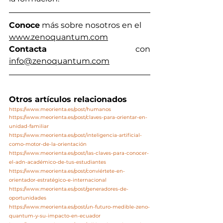
Conoce
 más sobre nosotros en el 
www.zenoquantum.com
Contact
a
 con 
info@zenoquantum.com
Otros artículos relacionados
https://www.meorienta.es/post/humanos
https://www.meorienta.es/post/claves-para-orientar-en-
unidad-familiar
https://www.meorienta.es/post/inteligencia-artificial-
como-motor-de-la-orientación
https://www.meorienta.es/post/las-claves-para-conocer-
el-adn-académico-de-tus-estudiantes
https://www.meorienta.es/post/conviértete-en-
orientador-estratégico-e-internacional
https://www.meorienta.es/post/generadores-de-
oportunidades
https://www.meorienta.es/post/un-futuro-medible-zeno-
quantum-y-su-impacto-en-ecuador