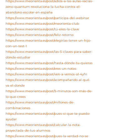
https://www.meorienta.es/post/adiós-a-las-aulas-vacías-
zeno-quantum-revoluciona-la-lucha-contra-el-
abandono-escolar-en-españa
https://www.meorienta.es/post/participa-del-webinar
https://www.meorienta.es/post/meorienta-club
https://www.meorienta.es/post/tú-eres-la-clave
https://www.meorienta.es/post/feliz-retorno
https://www.meorienta.es/post/elegirías-tener-un-hijo-
con-un-test-1
https://www.meorienta.es/post/las-5-claves-para-saber-
dónde-estudiar
https://www.meorienta.es/post/hasta-dónde-tu-quieras
https://www.meorienta.es/post/eres-un-notas
https://www.meorienta.es/post/ven-a-vernos-al-4yfn
https://www.meorienta.es/post/acompañando-al-qué-
va-el-donde
https://www.meorienta.es/post/5-minutos-son-más-de-
lo-que-crees
https://www.meorienta.es/post/millones-de-
combinaciones
https://www.meorienta.es/post/pues-si-que-te-puedo-
ayudar
https://www.meorienta.es/post/calcular-la-nota-
proyectada-de-tus-alumnos
https://www.meorienta.es/post/pues-la-verdad-no-se