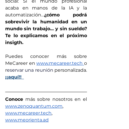
social: Si el mundo profesional 
acaba en manos de la IA y la 
automatización…
¿cómo podrá 
sobrevivir la humanidad en un 
mundo sin trabajo… y sin sueldo? 
Te lo explicamos en el próximo 
insigth.
Puedes conocer más sobre 
MeCareer en 
www.mecareer.tech
o 
r
eservar una reunión 
personalizada. 
¡¡aquí!!
Conoce
 más sobre nosotros en el 
www.zenoquantum.com
,
www.mecareer.tech
, 
www.meorienta.ad