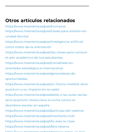
Otros artículos relacionados
https://www.meorienta.es/post/humanos
https://www.meorienta.es/post/claves-para-orientar-en-
unidad-familiar
https://www.meorienta.es/post/inteligencia-artificial-
como-motor-de-la-orientación
https://www.meorienta.es/post/las-claves-para-conocer-
el-adn-académico-de-tus-estudiantes
https://www.meorienta.es/post/conviértete-en-
orientador-estratégico-e-internacional
https://www.meorienta.es/post/generadores-de-
oportunidades
https://www.meorienta.es/post/un-futuro-medible-zeno-
quantum-y-su-impacto-en-ecuador
https://www.meorienta.es/post/adiós-a-las-aulas-vacías-
zeno-quantum-revoluciona-la-lucha-contra-el-
abandono-escolar-en-españa
https://www.meorienta.es/post/participa-del-webinar
https://www.meorienta.es/post/meorienta-club
https://www.meorienta.es/post/tú-eres-la-clave
https://www.meorienta.es/post/feliz-retorno
https://www.meorienta.es/post/elegirías-tener-un-hijo-