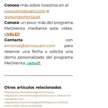
Conoce
 más sobre nosotros en el 
www.zenoquant.com
 o 
www.meorienta.es
Conoce 
un poco más del programa 
MeOrienta mediante este vídeo. 
¡¡
VALE!!
Contacta
 con 
emorros@zenoquant.com
 para 
reservar una fecha o solicita una 
demo personalizada del programa 
MeOrienta. 
¡¡aquí
!!
Otros artículos relacionados
https://www.meorienta.es/post/humanos
https://www.meorienta.es/post/claves-para-orientar-en-
unidad-familiar
https://www.meorienta.es/post/inteligencia-artificial-
como-motor-de-la-orientación