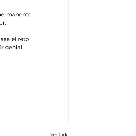
 permanente 
er.
ea el reto 
 genial. 
Ver todo