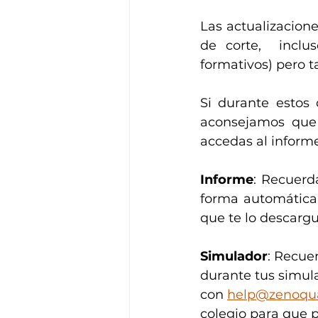
Las actualizacion
de corte,  inclu
formativos) pero 
Si durante estos 
aconsejamos que 
accedas al informe
Informe
: Recuerd
forma automática
que te lo descarg
Simulador
: Recuer
durante tus simula
con 
help@zenoqu
colegio para que 