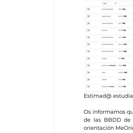
Estimad@ estudian
Os informamos que
de las BBDD de n
orientación MeOrie