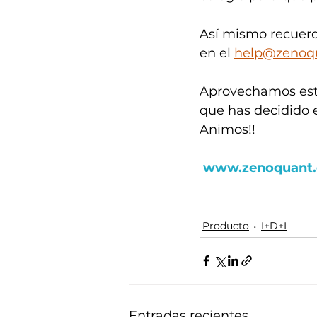
Así mismo recuerd
en el 
help@zenoq
Aprovechamos este
que has decidido e
Animos!!
www.zenoquant
Producto
I+D+I
Entradas recientes