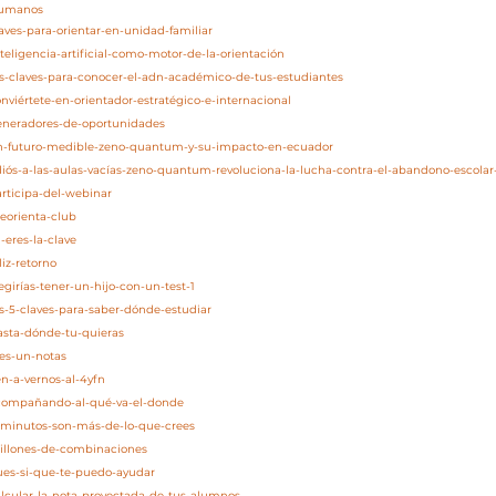
/humanos
laves-para-orientar-en-unidad-familiar
teligencia-artificial-como-motor-de-la-orientación
as-claves-para-conocer-el-adn-académico-de-tus-estudiantes
nviértete-en-orientador-estratégico-e-internacional
generadores-de-oportunidades
/un-futuro-medible-zeno-quantum-y-su-impacto-en-ecuador
adiós-a-las-aulas-vacías-zeno-quantum-revoluciona-la-lucha-contra-el-abandono-escola
articipa-del-webinar
eorienta-club
-eres-la-clave
liz-retorno
egirías-tener-un-hijo-con-un-test-1
as-5-claves-para-saber-dónde-estudiar
asta-dónde-tu-quieras
res-un-notas
en-a-vernos-al-4yfn
acompañando-al-qué-va-el-donde
5-minutos-son-más-de-lo-que-crees
millones-de-combinaciones
pues-si-que-te-puedo-ayudar
alcular-la-nota-proyectada-de-tus-alumnos