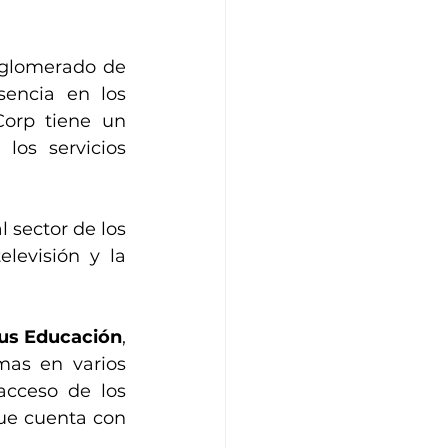
glomerado de 
encia en los 
orp tiene un 
os servicios 
sector de los 
levisión y la 
us Educación
, 
as en varios 
 acceso de los 
ue cuenta con 