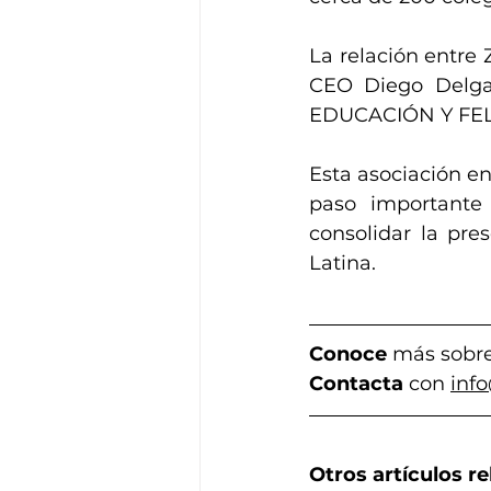
La relación entre
CEO Diego Delga
EDUCACIÓN Y FE
Esta asociación e
paso importante 
consolidar la pre
Latina.
Conoce
 más sobre
Contact
a
 con 
inf
Otros artículos r