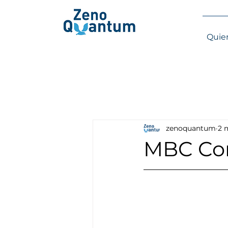
Quie
zenoquantum
2 
MBC Cor