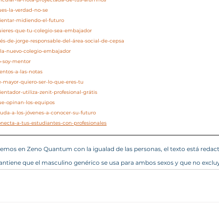
ues-la-verdad-no-se
rientar-midiendo-el-futuro
quieres-que-tu-colegio-sea-embajador
nés-de-jorge-responsable-del-área-social-de-cepsa
zola-nuevo-colegio-embajador
o-soy-mentor
entos-a-las-notas
e-mayor-quiero-ser-lo-que-eres-tu
entador-utiliza-zenit-profesional-grátis
ue-opinan-los-equipos
yuda-a-los-jóvenes-a-conocer-su-futuro
onecta-a-tus-estudiantes-con-profesionales
mos en Zeno Quantum con la igualad de las personas, el texto está redac
ntiene que el masculino genérico se usa para ambos sexos y que no excluy