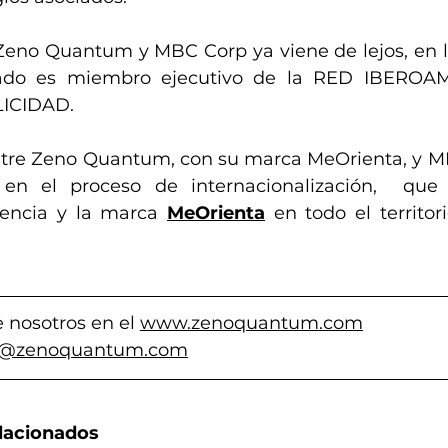
 Zeno Quantum y MBC Corp ya viene de lejos, en l
do es miembro ejecutivo de la 
RED IBEROAM
LICIDAD.
ntre Zeno Quantum, con su marca MeOrienta, y M
en el proceso de internacionalización,  que c
sencia y la marc
a 
MeOrienta
en todo el territor
 nosotros en el 
www.zenoquantum.com
o@zenoquantum.com
elacionados