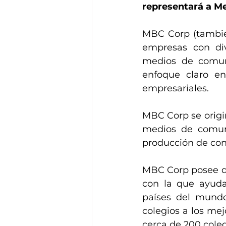
representará a M
MBC Corp (tambié
empresas con div
medios de comuni
enfoque claro en 
empresariales.
MBC Corp se origi
medios de comunic
producción de con
MBC Corp posee di
con la que ayuda 
países del mundo
colegios a los mej
cerca de 200 coleg