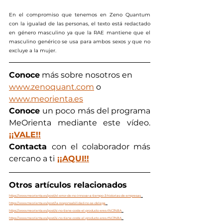
En el compromiso que tenemos en Zeno Quantum 
con la igualad de las personas, el texto está redactado 
en género masculino ya que la RAE mantiene que el 
masculino genérico se usa para ambos sexos y que no 
excluye a la mujer.
Conoce
 más sobre nosotros en  
www.zenoquant.com
 o 
www.meorienta.es
Conoce 
un poco más del programa 
MeOrienta mediante este vídeo. 
¡¡VALE!!
Contacta 
con el colaborador más 
cercano a ti
¡¡AQUI!!
Otros artículos relacionados
https://www.meorienta.es/post/el-error-de-no-innovar-a-tiempo-3-historias-de-empresas
https://www.meorienta.es/post/la-responsabilidad-no-se-delega
https://www.meorienta.es/post/si-no-tiene-coste-el-producto-eres-t%C3%BA
https://www.meorienta.es/post/si-no-tiene-coste-el-producto-eres-t%C3%BA