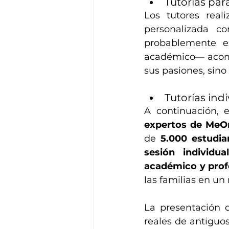
Tutorías para
Los tutores real
personalizada co
probablemente e
académico— acomp
sus pasiones, sin
Tutorías ind
A continuación, e
expertos de MeO
de 
5.000 estudia
sesión individua
académico y prof
las familias en un
La presentación 
reales de antiguos