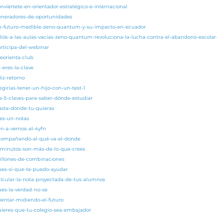
nviértete-en-orientador-estratégico-e-internacional
generadores-de-oportunidades
/un-futuro-medible-zeno-quantum-y-su-impacto-en-ecuador
adiós-a-las-aulas-vacías-zeno-quantum-revoluciona-la-lucha-contra-el-abandono-escola
articipa-del-webinar
eorienta-club
-eres-la-clave
liz-retorno
egirías-tener-un-hijo-con-un-test-1
as-5-claves-para-saber-dónde-estudiar
asta-dónde-tu-quieras
res-un-notas
en-a-vernos-al-4yfn
acompañando-al-qué-va-el-donde
5-minutos-son-más-de-lo-que-crees
millones-de-combinaciones
pues-si-que-te-puedo-ayudar
alcular-la-nota-proyectada-de-tus-alumnos
ues-la-verdad-no-se
rientar-midiendo-el-futuro
quieres-que-tu-colegio-sea-embajador