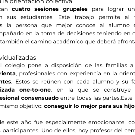
 la orientación colectiva
izan 
cuatro sesiones grupales
 para lograr una
n sus estudiantes. Este trabajo permite al 
s la persona que mejor conoce al alumno e
añarlo en la toma de decisiones teniendo en cu
o también el camino académico que deberá afront
ividualizadas
l colegio pone a disposición de las familias a
rienta
, profesionales con experiencia en la orien
ntes
lizada one-to-one
, en la que se construye
esional consensuado
 entre todas las partes.Este
 mismo objetivo: 
conseguir lo mejor para sus hijo
de este año fue especialmente emocionante, con
 participantes. Uno de ellos, hoy profesor del cen