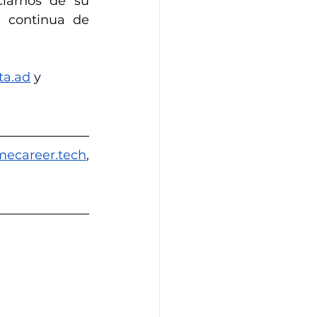
iarnos de su 
experiencia y sus consejos en materia de innovación y mejora continua de 
a.ad
y 
ecareer.tech
, 