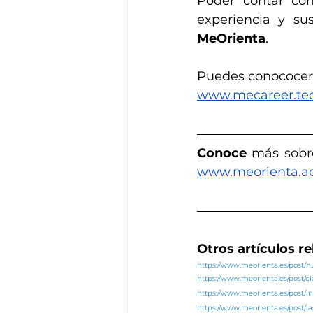
Poder contar co
MeOrienta
.
Puedes conococer
www.mecareer.te
Conoce
 más sobr
www.meorienta.a
Otros artículos r
https://www.meorienta.es/post
https://www.meorienta.es/post/c
https://www.meorienta.es/post/in
https://www.meorienta.es/post/l