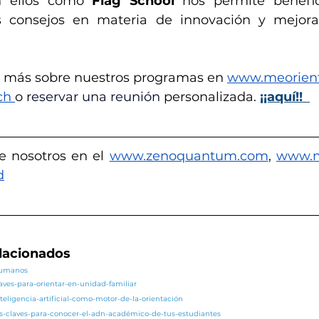
n ellos como 
Flag School
 nos permite benefic
 más sobre nuestros programas en 
www.meorient
ch
o r
eservar una reunión 
personalizada. 
¡¡aquí!!
e nosotros en el 
www.zenoquantum.com
,
www.m
d
elacionados
/humanos
laves-para-orientar-en-unidad-familiar
teligencia-artificial-como-motor-de-la-orientación
as-claves-para-conocer-el-adn-académico-de-tus-estudiantes