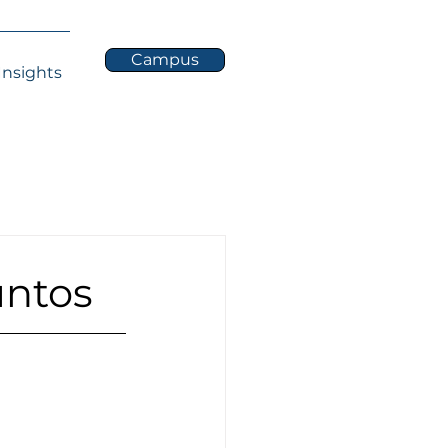
Campus
Insights
untos