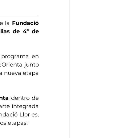
e la 
Fundació 
ias de 4º de 
l programa en 
Orienta junto 
a nueva etapa 
nta
 dentro de 
rte integrada 
ació Llor es, 
os etapas: