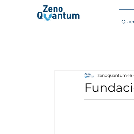
Quie
zenoquantum
16
Fundació