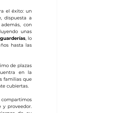
 el éxito: un 
 dispuesta a 
 además, con 
luyendo unas 
guarderías
, lo 
os hasta las 
imo de plazas 
uentra en la 
 familias que 
te cubiertas.
e compartimos 
 y proveedor. 