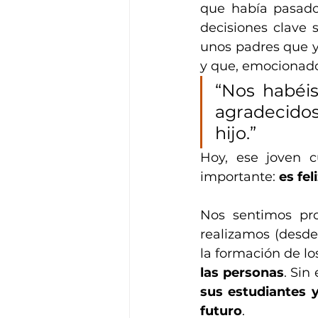
que había pasado
decisiones clave 
unos padres que y
y que, emocionados
“Nos habéi
agradecidos
hijo.”
Hoy, ese joven c
importante: 
es fel
Nos sentimos pro
realizamos (desde 
la formación de lo
las personas
. Sin
sus estudiantes y
futuro
.