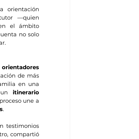
 orientación 
tutor —quien 
n el ámbito 
enta no solo 
ar.
 
orientadores 
tación de más 
. Estos se reúnen con cada alumno y su familia en una 
 un 
itinerario 
 proceso une a 
s
.
 testimonios 
tro, compartió 