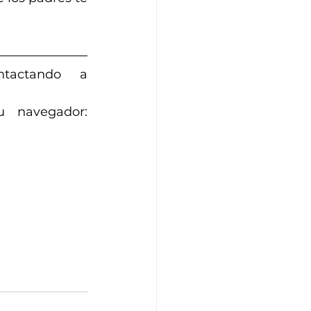
Conoce más sobre el programa Exper Users contactando a 
Descubre más sobre ZQtech copiando el enlace en tu navegador: 