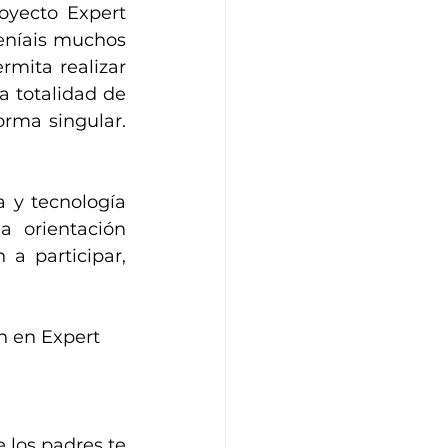
yecto Expert 
eníais muchos 
mita realizar 
 totalidad de 
rma singular. 
 y tecnología 
 orientación 
 participar, 
n en Expert 
los padres te 