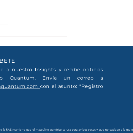
ntador se escribe con
BETE
te a nuestro Insights y recibe noticias
o Quantum. Envía un correo a
nquantum.com
con el asunto: "Registro
 la RAE mantiene que el masculino genérico se usa para ambos sexos y que no excluye a la mujer