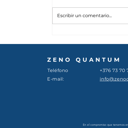
Escribir un comentario...
Orientador se escribe con
A
ZENO QUANTUM
Teléfono
+376 73 70 
E-mail:
info@zeno
En el compromiso que tenemos en Z