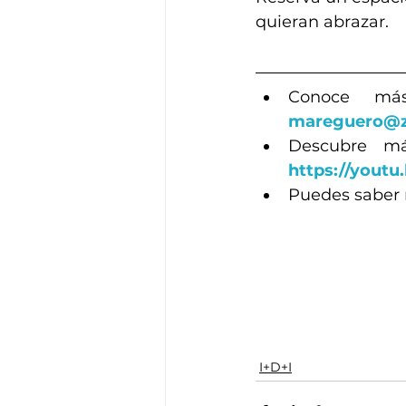
quieran abrazar.
mareguero@z
https://yout
Puedes saber 
I+D+I