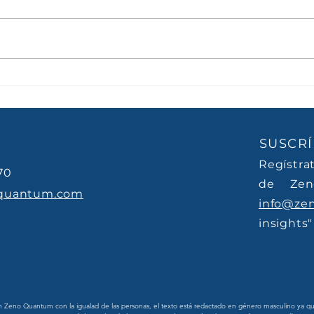
Orientador se escribe con
Orie
A
A
SUSCRÍ
Regístra
70
de Zen
quantum.com
info@ze
insights"
eno Quantum con la igualad de las personas, el texto está redactado en género masculino ya que