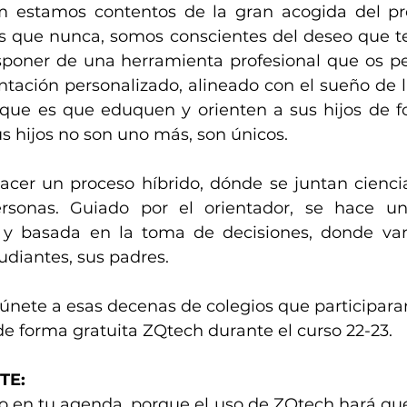
estamos contentos de la gran acogida del pro
s que nunca, somos conscientes del deseo que t
sponer de una herramienta profesional que os per
ntación personalizado, alineado con el sueño de la
, que es que eduquen y orienten a sus hijos de fo
us hijos no son uno más, son únicos.
cer un proceso híbrido, dónde se juntan ciencia
sonas. Guiado por el orientador, se hace una
basada en la toma de decisiones, donde van a
udiantes, sus padres.
únete a esas decenas de colegios que participara
 de forma gratuita ZQtech durante el curso 22-23.
TE:
o en tu agenda, porque el uso de ZQtech hará que 