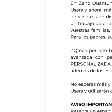
En Zeno Quantum 
Users y ahora, má
de vosotros de di
un trabajo de orie
vuestras familias
Para los padres, s
ZQtech permite ha
avanzada con per
PERSONALIZADA y 
además de los est
No esperes más y 
Users y utilizarán
AVISO IMPORTAN
Reserva un espaci