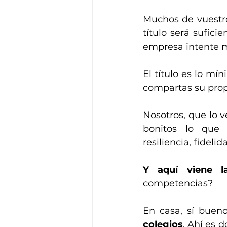
Muchos de vuestro
título será sufici
empresa intente m
El título es lo mí
compartas su prop
Nosotros, que lo 
bonitos lo que
resiliencia, fideli
Y aquí viene l
competencias?
En casa, sí bueno
colegios
. Ahí es d