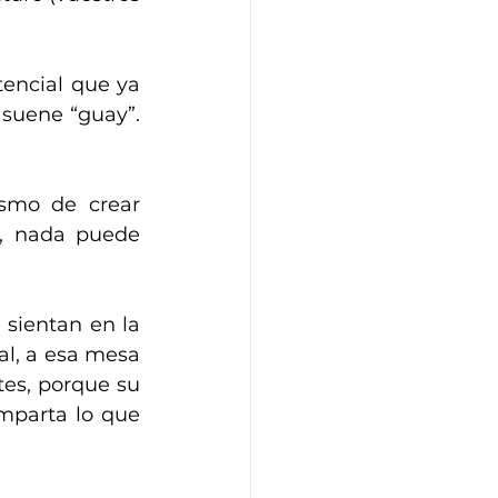
encial que ya 
suene “guay”. 
smo de crear 
, nada puede 
sientan en la 
l, a esa mesa 
es, porque su 
mparta lo que 