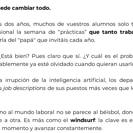
uede cambiar todo.
 dos años, muchos de vuestros alumnos solo 
sional la semana de “prácticas” 
que tanto traba
arla del "papá" que invitáis cada año.
¿Está bien? Pues claro que sí. ¿Y cuál es el pro
ablemente ya esté olvidado cuando quieran usarlo
 irrupción de la inteligencia artificial, los dep
s 
job descriptions
 de sus puestos más veces que lo
no al mundo laboral no se parece al béisbol, dond
e a otra. Es más como el 
windsurf
: la clave es e
 momento y avanzar constantemente.