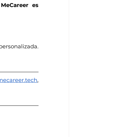
 
MeCareer es 
personalizada. 
ecareer.tech
, 