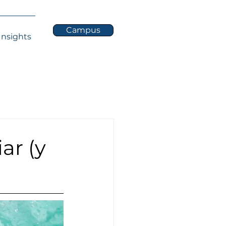
Campus
Insights
ar (y