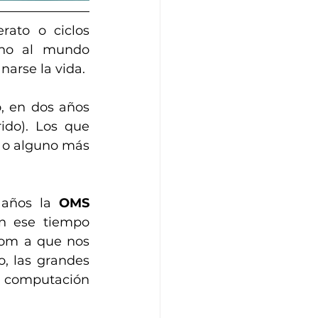
ato o ciclos 
no al mundo 
narse la vida.
, en dos años 
do). Los que 
 o alguno más 
años la 
OMS 
n ese tiempo 
om a que nos 
, las grandes 
 computación 