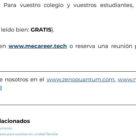
: 
Para vuestro colegio y vuestros estudiantes,
leído bien: 
GRATIS
).
en 
www.mecareer.tech
o r
eserva una reunión 
e nosotros en el 
www.zenoquantum.com
,
www.m
d
elacionados
/humanos
laves-para-orientar-en-unidad-familiar