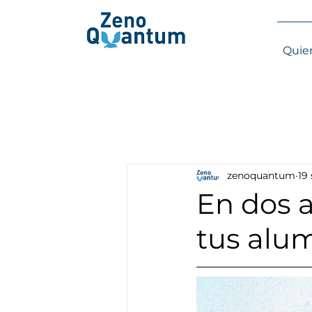
Quie
zenoquantum
19
En dos 
tus alu