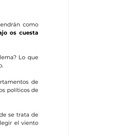
tendrán como 
jo os cuesta 
blema? Lo que 
. 
artamentos de 
s políticos de 
e se trata de 
legir el viento 