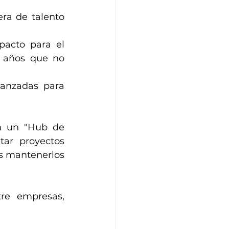
ra de talento 
Con la experiencia de haber liderado programas de alto impacto para el 
 años que no 
anzadas para 
 un "Hub de 
ar proyectos 
es mantenerlos 
re empresas, 