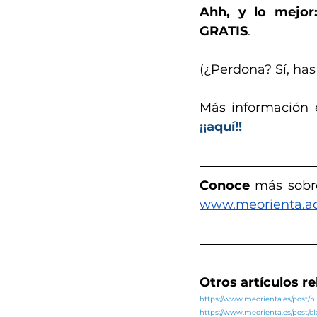
Ahh, y lo mejor
GRATIS
. 
(¿Perdona? Sí, has 
Más información 
¡¡aquí!!
Conoce
 más sobr
www.meorienta.a
Otros artículos r
https://www.meorienta.es/post
https://www.meorienta.es/post/c