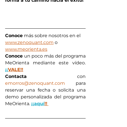
forma a tu camino hacia el éxito!
Conoce
 más sobre nosotros en el 
www.zenoquant.com
 o 
www.meorienta.es
Conoce 
un poco más del programa 
MeOrienta mediante este vídeo. 
¡¡
VALE!!
Contacta
 con 
emorros@zenoquant.com
 para 
reservar una fecha o solicita una 
demo personalizada del programa 
MeOrienta. 
¡¡aquí
!!