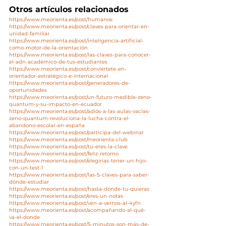
Otros artículos relacionados
https://www.meorienta.es/post/humanos
https://www.meorienta.es/post/claves-para-orientar-en-
unidad-familiar
https://www.meorienta.es/post/inteligencia-artificial-
como-motor-de-la-orientación
https://www.meorienta.es/post/las-claves-para-conocer-
el-adn-académico-de-tus-estudiantes
https://www.meorienta.es/post/conviértete-en-
orientador-estratégico-e-internacional
https://www.meorienta.es/post/generadores-de-
oportunidades
https://www.meorienta.es/post/un-futuro-medible-zeno-
quantum-y-su-impacto-en-ecuador
https://www.meorienta.es/post/adiós-a-las-aulas-vacías-
zeno-quantum-revoluciona-la-lucha-contra-el-
abandono-escolar-en-españa
https://www.meorienta.es/post/participa-del-webinar
https://www.meorienta.es/post/meorienta-club
https://www.meorienta.es/post/tú-eres-la-clave
https://www.meorienta.es/post/feliz-retorno
https://www.meorienta.es/post/elegirías-tener-un-hijo-
con-un-test-1
https://www.meorienta.es/post/las-5-claves-para-saber-
dónde-estudiar
https://www.meorienta.es/post/hasta-dónde-tu-quieras
https://www.meorienta.es/post/eres-un-notas
https://www.meorienta.es/post/ven-a-vernos-al-4yfn
https://www.meorienta.es/post/acompañando-al-qué-
va-el-donde
https://www.meorienta.es/post/5-minutos-son-más-de-