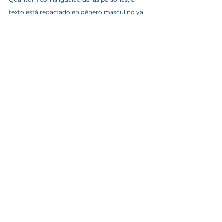
texto está redactado en género masculino ya 
que la RAE mantiene que el masculino 
genérico se usa para ambos sexos y que no 
excluye a la mujer.
I+D+I
Tutores y Orientadores
Ver todo
Entradas recientes