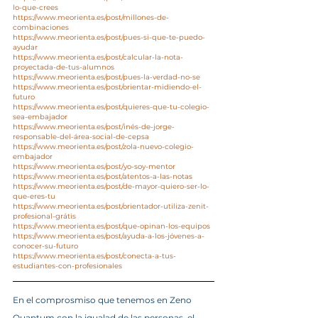
lo-que-crees
https://www.meorienta.es/post/millones-de-
combinaciones
https://www.meorienta.es/post/pues-si-que-te-puedo-
ayudar
https://www.meorienta.es/post/calcular-la-nota-
proyectada-de-tus-alumnos
https://www.meorienta.es/post/pues-la-verdad-no-se
https://www.meorienta.es/post/orientar-midiendo-el-
futuro
https://www.meorienta.es/post/quieres-que-tu-colegio-
sea-embajador
https://www.meorienta.es/post/inés-de-jorge-
responsable-del-área-social-de-cepsa
https://www.meorienta.es/post/zola-nuevo-colegio-
embajador
https://www.meorienta.es/post/yo-soy-mentor
https://www.meorienta.es/post/atentos-a-las-notas
https://www.meorienta.es/post/de-mayor-quiero-ser-lo-
que-eres-tu
https://www.meorienta.es/post/orientador-utiliza-zenit-
profesional-grátis
https://www.meorienta.es/post/que-opinan-los-equipos
https://www.meorienta.es/post/ayuda-a-los-jóvenes-a-
conocer-su-futuro
https://www.meorienta.es/post/conecta-a-tus-
estudiantes-con-profesionales
En el comprosmiso que tenemos en Zeno 
Quantum con la igualad de las personas, el 