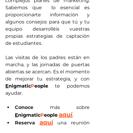
complejos planes de marketing. 
Sabemos que  lo esencial es 
proporcionarte información y 
algunos consejos para que tú y tu 
equipo desarrolléis vuestras 
propias estrategias de captación 
de estudiantes.
Las visitas de los padres están en 
marcha, y las jornadas de puertas 
abiertas se acercan. Es el momento 
de mejorar tu estrategia, y con 
E
nigmatic
P
eople
 te podemos 
ayudar.
Conoce
 más sobre 
aquí
E
nigmatic
P
eople
.
aquí
Reserva
 una reunión 
personalizada donde te 