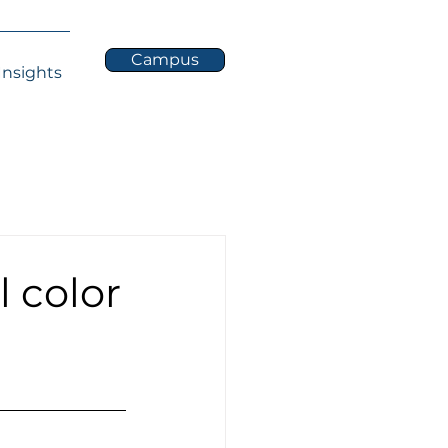
Campus
Insights
l color