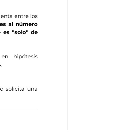
nta entre los 
es al número 
es "solo" de 
n hipótesis 
.
 solicita una 