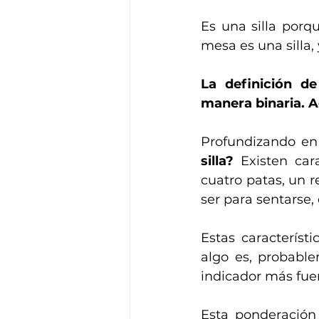
Es una silla porq
mesa es una silla, 
La definición de
manera binaria. A
Profundizando en 
silla? 
Existen car
cuatro patas, un r
ser para sentarse, 
Estas caracterís
algo es, probable
indicador más fuer
Esta ponderación 