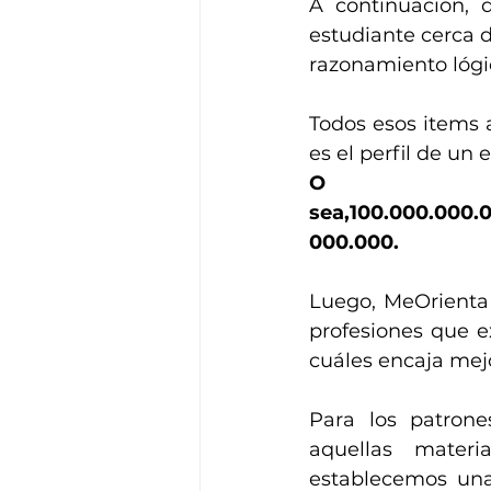
A continuación, 
estudiante cerca de
razonamiento lógico
Todos esos items 
es el perfil de un 
O 
sea,100.000.000.
000.000.
Luego, MeOrienta 
profesiones que ex
cuáles encaja mej
Para los patrone
aquellas  materi
establecemos una