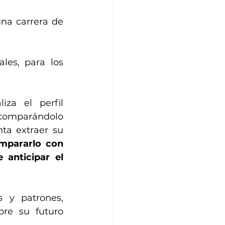
na carrera de 
es, para los 
za el perfil 
comparándolo 
ta extraer su 
mpararlo con 
anticipar el 
 y patrones, 
re su futuro 