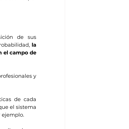
ción de sus 
robabilidad, 
la 
 el campo de 
rofesionales y 
ticas de cada 
ue el sistema 
r ejemplo.