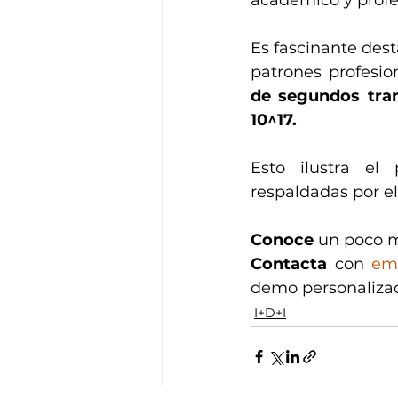
académico y profe
Es fascinante dest
patrones profesio
de segundos tran
10^17. 
Esto ilustra el
respaldadas por el
Conoce 
un poco m
Contacta
 con 
em
demo personalizad
I+D+I