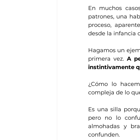
En muchos casos,
patrones, una hab
proceso, aparent
desde la infancia 
Hagamos un ejempl
primera vez. 
A pe
instintivamente qu
¿Cómo lo hacemos
compleja de lo qu
Es una silla porq
pero no lo confu
almohadas y braz
confunden.