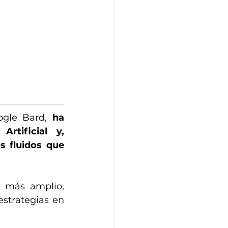
gle Bard, 
ha 
tificial y, 
 fluidos que 
o más amplio, 
strategias en 