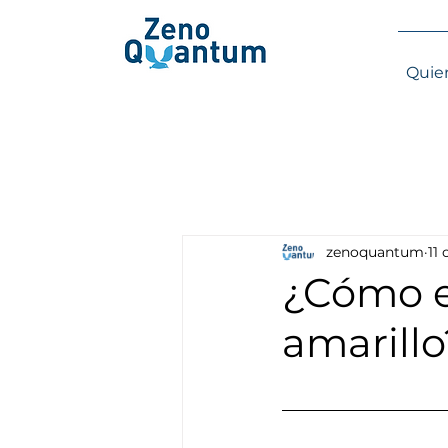
Quie
zenoquantum
11
¿Cómo ex
amarillo