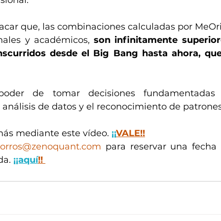
sional.
acar que, las combinaciones calculadas por MeOrie
nales y académicos, 
son infinitamente superior
scurridos desde el Big Bang hasta ahora, que 
 poder de tomar decisiones fundamentadas e
 análisis de datos y el reconocimiento de patrones
ás mediante este vídeo. 
¡¡
VALE!!
orros@zenoquant.com
 para reservar una fecha o
a. 
¡¡aquí
!!