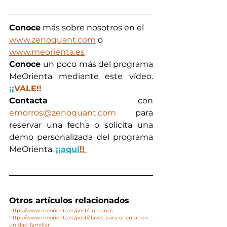
Conoce
 más sobre nosotros en el 
www.zenoquant.com
 o 
www.meorienta.es
Conoce 
un poco más del programa 
MeOrienta mediante este vídeo. 
¡¡
VALE!!
Contacta
 con 
emorros@zenoquant.com
 para 
reservar una fecha o solicita una 
demo personalizada del programa 
MeOrienta. 
¡¡aquí
!!
Otros artículos relacionados
https://www.meorienta.es/post/humanos
https://www.meorienta.es/post/claves-para-orientar-en-
unidad-familiar