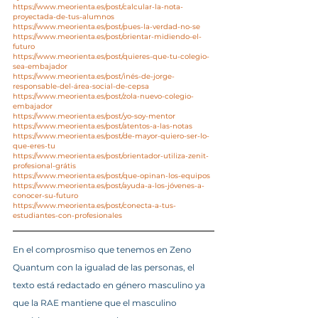
https://www.meorienta.es/post/calcular-la-nota-
proyectada-de-tus-alumnos
https://www.meorienta.es/post/pues-la-verdad-no-se
https://www.meorienta.es/post/orientar-midiendo-el-
futuro
https://www.meorienta.es/post/quieres-que-tu-colegio-
sea-embajador
https://www.meorienta.es/post/inés-de-jorge-
responsable-del-área-social-de-cepsa
https://www.meorienta.es/post/zola-nuevo-colegio-
embajador
https://www.meorienta.es/post/yo-soy-mentor
https://www.meorienta.es/post/atentos-a-las-notas
https://www.meorienta.es/post/de-mayor-quiero-ser-lo-
que-eres-tu
https://www.meorienta.es/post/orientador-utiliza-zenit-
profesional-grátis
https://www.meorienta.es/post/que-opinan-los-equipos
https://www.meorienta.es/post/ayuda-a-los-jóvenes-a-
conocer-su-futuro
https://www.meorienta.es/post/conecta-a-tus-
estudiantes-con-profesionales
En el comprosmiso que tenemos en Zeno 
Quantum con la igualad de las personas, el 
texto está redactado en género masculino ya 
que la RAE mantiene que el masculino 