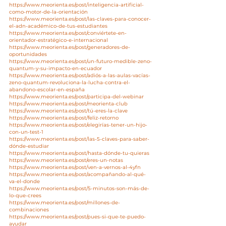
https://www.meorienta.es/post/inteligencia-artificial-
como-motor-de-la-orientación
https://www.meorienta.es/post/las-claves-para-conocer-
el-adn-académico-de-tus-estudiantes
https://www.meorienta.es/post/conviértete-en-
orientador-estratégico-e-internacional
https://www.meorienta.es/post/generadores-de-
oportunidades
https://www.meorienta.es/post/un-futuro-medible-zeno-
quantum-y-su-impacto-en-ecuador
https://www.meorienta.es/post/adiós-a-las-aulas-vacías-
zeno-quantum-revoluciona-la-lucha-contra-el-
abandono-escolar-en-españa
https://www.meorienta.es/post/participa-del-webinar
https://www.meorienta.es/post/meorienta-club
https://www.meorienta.es/post/tú-eres-la-clave
https://www.meorienta.es/post/feliz-retorno
https://www.meorienta.es/post/elegirías-tener-un-hijo-
con-un-test-1
https://www.meorienta.es/post/las-5-claves-para-saber-
dónde-estudiar
https://www.meorienta.es/post/hasta-dónde-tu-quieras
https://www.meorienta.es/post/eres-un-notas
https://www.meorienta.es/post/ven-a-vernos-al-4yfn
https://www.meorienta.es/post/acompañando-al-qué-
va-el-donde
https://www.meorienta.es/post/5-minutos-son-más-de-
lo-que-crees
https://www.meorienta.es/post/millones-de-
combinaciones
https://www.meorienta.es/post/pues-si-que-te-puedo-
ayudar