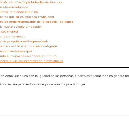
alcular-la-nota-proyectada-de-tus-alumnos
ues-la-verdad-no-se
rientar-midiendo-el-futuro
quieres-que-tu-colegio-sea-embajador
nés-de-jorge-responsable-del-área-social-de-cepsa
zola-nuevo-colegio-embajador
o-soy-mentor
entos-a-las-notas
e-mayor-quiero-ser-lo-que-eres-tu
entador-utiliza-zenit-profesional-grátis
ue-opinan-los-equipos
yuda-a-los-jóvenes-a-conocer-su-futuro
onecta-a-tus-estudiantes-con-profesionales
n Zeno Quantum con la igualad de las personas, el texto está redactado en género ma
ico se usa para ambos sexos y que no excluye a la mujer.