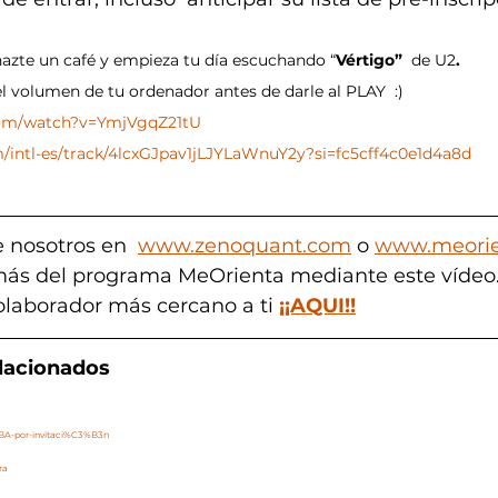
azte un café y empieza tu día escuchando “
Vértigo”  
de U2
.
el volumen de tu ordenador antes de darle al PLAY  :)
com/watch?v=YmjVgqZ21tU
om/intl-es/track/4lcxGJpav1jLJYLaWnuY2y?si=fc5cff4c0e1d4a8d
 nosotros en  
www.zenoquant.com
 o 
www.meorie
ás del programa MeOrienta mediante este vídeo.
olaborador más cercano a ti
¡¡AQUI!!
elacionados
BA-por-invitaci%C3%B3n
ra