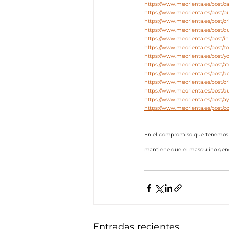
https://www.meorienta.es/post/c
https://www.meorienta.es/post/p
https://www.meorienta.es/post/o
https://www.meorienta.es/post/
https://www.meorienta.es/post/i
https://www.meorienta.es/post/
https://www.meorienta.es/post/y
https://www.meorienta.es/post/at
https://www.meorienta.es/post/d
https://www.meorienta.es/post/ori
https://www.meorienta.es/post/q
https://www.meorienta.es/post/a
https://www.meorienta.es/post/c
En el compromiso que tenemos e
mantiene que el masculino genér
Entradas recientes