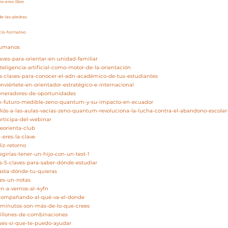
s-eres-libre
de-las-piedras
clo-formativo
/humanos
laves-para-orientar-en-unidad-familiar
teligencia-artificial-como-motor-de-la-orientación
as-claves-para-conocer-el-adn-académico-de-tus-estudiantes
nviértete-en-orientador-estratégico-e-internacional
generadores-de-oportunidades
/un-futuro-medible-zeno-quantum-y-su-impacto-en-ecuador
adiós-a-las-aulas-vacías-zeno-quantum-revoluciona-la-lucha-contra-el-abandono-escola
articipa-del-webinar
eorienta-club
-eres-la-clave
liz-retorno
egirías-tener-un-hijo-con-un-test-1
as-5-claves-para-saber-dónde-estudiar
asta-dónde-tu-quieras
res-un-notas
en-a-vernos-al-4yfn
acompañando-al-qué-va-el-donde
5-minutos-son-más-de-lo-que-crees
millones-de-combinaciones
pues-si-que-te-puedo-ayudar