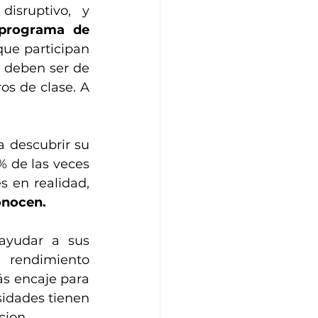
sruptivo, y 
programa de 
que participan 
deben ser de 
os de clase. A 
 descubrir su 
 de las veces 
les ayuda aumentar su autoestima. Y es que para saber quien eres en realidad, 
onocen.
ayudar a sus 
 rendimiento 
s encaje para 
idades tienen 
cion.