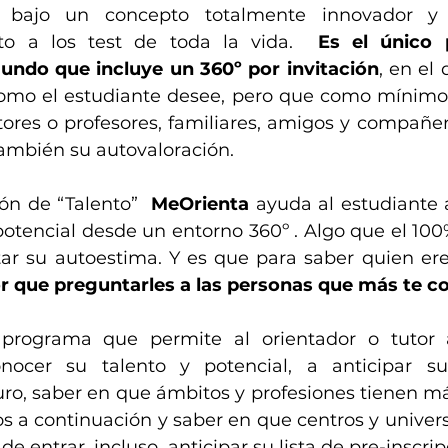
 bajo un concepto totalmente innovador y di
nto a los test de toda la vida.  
Es el único 
undo que incluye un 360º por invitación
, en el 
omo el estudiante desee, pero que como mínimo 
utores o profesores, familiares, amigos y compañer
también su autovaloración.
ión de “Talento”  
MeOrienta
 ayuda al estudiante a
potencial desde un entorno 360º . Algo que el 100%
r que preguntarles a las personas que más te c
programa que permite al orientador o tutor 
nocer su talento y potencial, a anticipar su
ro, saber en que ámbitos y profesiones tienen má
os a continuación y saber en que centros y univers
e entrar, incluso  anticipar su lista de pre-inscrip