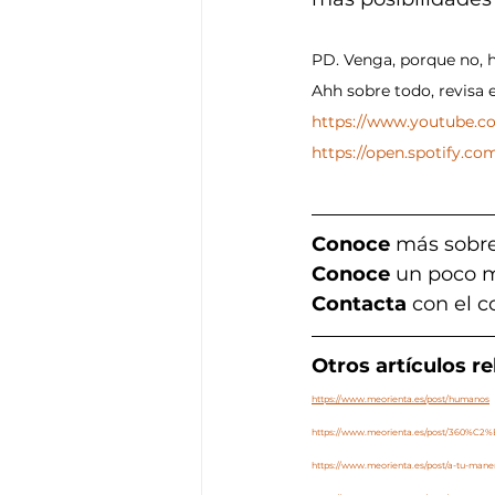
PD. Venga, porque no, h
Ahh sobre todo, revisa 
https://www.youtube.
https://open.spotify.c
Conoce
 más sobre
Conoce 
un poco m
Contacta 
con el c
Otros artículos r
https://www.meorienta.es/post/humanos
https://www.meorienta.es/post/360%C2%
https://www.meorienta.es/post/a-tu-mane