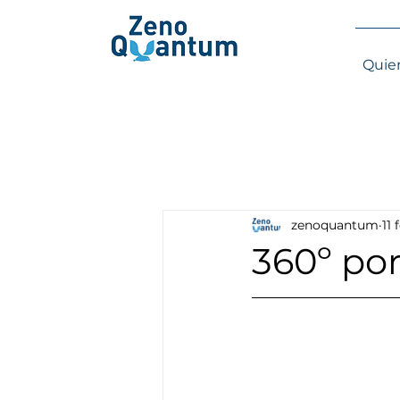
Quie
zenoquantum
11
360º por