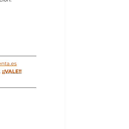
nta.es
 
¡¡VALE!!