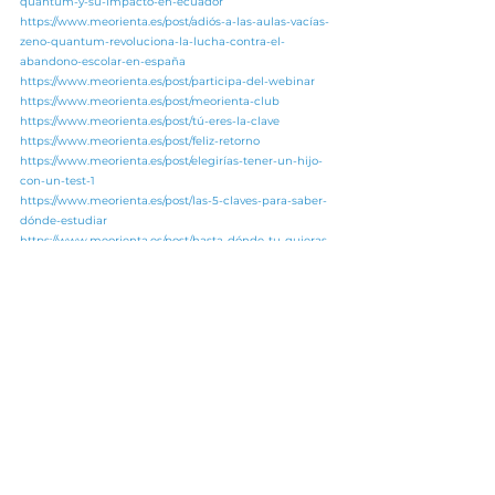
quantum-y-su-impacto-en-ecuador
https://www.meorienta.es/post/adiós-a-las-aulas-vacías-
zeno-quantum-revoluciona-la-lucha-contra-el-
abandono-escolar-en-españa
https://www.meorienta.es/post/participa-del-webinar
https://www.meorienta.es/post/meorienta-club
https://www.meorienta.es/post/tú-eres-la-clave
https://www.meorienta.es/post/feliz-retorno
https://www.meorienta.es/post/elegirías-tener-un-hijo-
con-un-test-1
https://www.meorienta.es/post/las-5-claves-para-saber-
dónde-estudiar
https://www.meorienta.es/post/hasta-dónde-tu-quieras
https://www.meorienta.es/post/eres-un-notas
https://www.meorienta.es/post/ven-a-vernos-al-4yfn
https://www.meorienta.es/post/acompañando-al-qué-
va-el-donde
https://www.meorienta.es/post/5-minutos-son-más-de-
lo-que-crees
https://www.meorienta.es/post/millones-de-
combinaciones
https://www.meorienta.es/post/pues-si-que-te-puedo-
ayudar
https://www.meorienta.es/post/calcular-la-nota-
proyectada-de-tus-alumnos