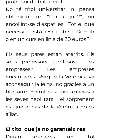
professor de batxillerat.
No té títol universitari, ni pensa 
obtenir-ne un. “Per a què?”, diu 
encollint-se d'espatlles. “Tot el que 
necessito està a YouTube, a GitHub 
o en un curs en línia de 30 euros.”
Els seus pares estan aterrits. Els 
seus professors, confosos. I les 
empreses? Les empreses  
encantades. Perquè la Verònica va 
aconseguir la feina, no gràcies a un 
títol amb membreta, sinó gràcies a 
les seves habilitats. I el sorprenent 
és que el cas de la Verònica no és 
aïllat.
El títol que ja no garanteix res
Durant dècades, un títol 