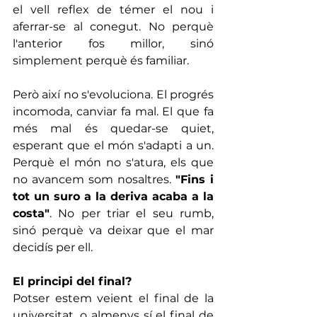
el vell reflex de témer el nou i 
aferrar-se al conegut. No perquè 
l'anterior fos millor, sinó 
simplement perquè és familiar.
Però així no s'evoluciona. El progrés 
incomoda, canviar fa mal. El que fa 
més mal és quedar-se quiet, 
esperant que el món s'adapti a un. 
Perquè el món no s'atura, els que 
no avancem som nosaltres. 
"Fins i 
tot un suro a la deriva acaba a la 
costa"
. No per triar el seu rumb, 
sinó perquè va deixar que el mar 
decidís per ell.
El principi del final?
Potser estem veient el final de la 
universitat, o almenys sí el final de 