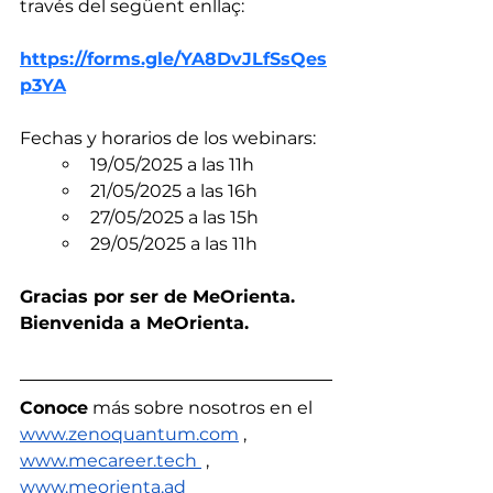
través del següent enllaç:
https://forms.gle/YA8DvJLfSsQes
p3YA
Fechas y horarios de los webinars:
19/05/2025 a las 11h
21/05/2025 a las 16h
27/05/2025 a las 15h
29/05/2025 a las 11h
Gracias por ser de MeOrienta. 
Bienvenida a MeOrienta.
Conoce
 más sobre nosotros en el 
www.zenoquantum.com
 ,
www.mecareer.tech 
, 
www.meorienta.ad