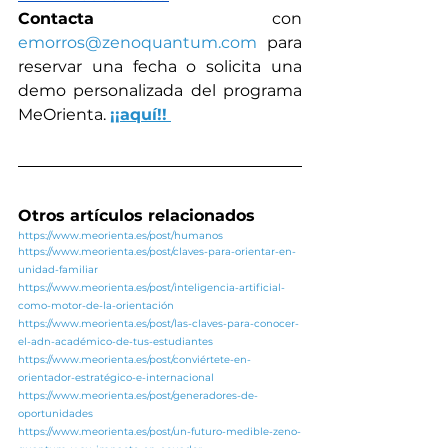
Contacta
 con 
emorros@zenoquantum.com
 para 
reservar una fecha o solicita una 
demo personalizada del programa 
MeOrienta. 
¡¡aquí!!
Otros artículos relacionados
https://www.meorienta.es/post/humanos
https://www.meorienta.es/post/claves-para-orientar-en-
unidad-familiar
https://www.meorienta.es/post/inteligencia-artificial-
como-motor-de-la-orientación
https://www.meorienta.es/post/las-claves-para-conocer-
el-adn-académico-de-tus-estudiantes
https://www.meorienta.es/post/conviértete-en-
orientador-estratégico-e-internacional
https://www.meorienta.es/post/generadores-de-
oportunidades
https://www.meorienta.es/post/un-futuro-medible-zeno-