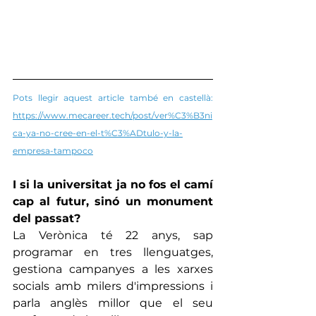
Pots llegir aquest article també en castellà: 
https://www.mecareer.tech/post/ver%C3%B3ni
ca-ya-no-cree-en-el-t%C3%ADtulo-y-la-
empresa-tampoco
I si la universitat ja no fos el camí 
cap al futur, sinó un monument 
del passat?
La Verònica té 22 anys, sap 
programar en tres llenguatges, 
gestiona campanyes a les xarxes 
socials amb milers d'impressions i 
parla anglès millor que el seu 