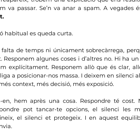
’m va passar. Se’n va anar a spam. A vegades és
t.
ió habitual es queda curta.
falta de temps ni únicament sobrecàrrega, perq
. Responem algunes coses i d’altres no. Hi ha un c
m explícitament. Responem allò que és clar, allò 
liga a posicionar-nos massa. I deixem en silenci al
més context, més decisió, més exposició.
-en, hem après una cosa. Respondre té cost. N
ondre pot tancar-te opcions, el silenci les ma
eix, el silenci et protegeix. I en aquest equilibri
via.