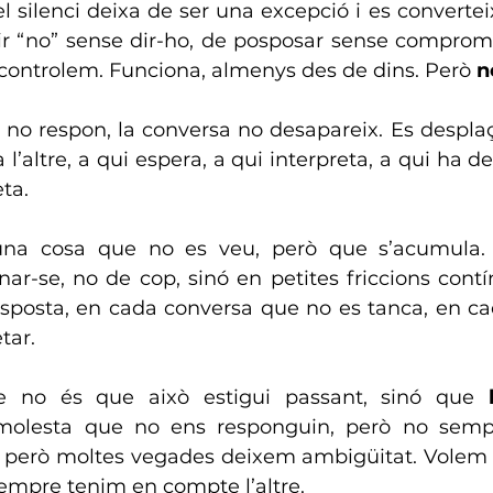
el silenci deixa de ser una excepció i es convertei
 “no” sense dir-ho, de posposar sense comprometr
controlem. Funciona, almenys des de dins. Però 
n
no respon, la conversa no desapareix. Es desplaça
l’altre, a qui espera, a qui interpreta, a qui ha de
ta.
una cosa que no es veu, però que s’acumula. 
ar-se, no de cop, sinó en petites friccions contí
sposta, en cada conversa que no es tanca, en cad
tar.
 no és que això estigui passant, sinó que 
molesta que no ens responguin, però no semp
 però moltes vegades deixem ambigüitat. Volem s
empre tenim en compte l’altre.