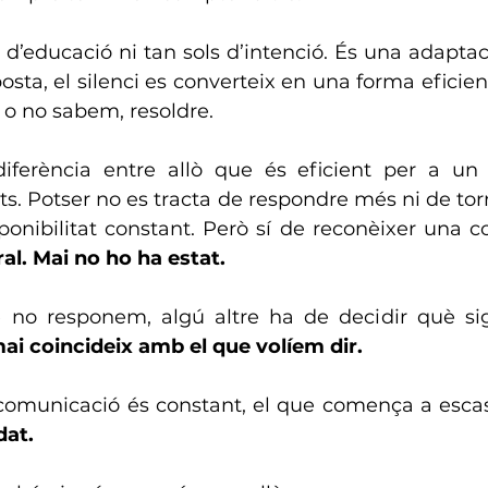
d’educació ni tan sols d’intenció. És una adaptaci
osta, el silenci es converteix en una forma eficien
 o no sabem, resoldre.
ferència entre allò que és eficient per a un i
ots. Potser no es tracta de respondre més ni de tor
ponibilitat constant. Però sí de reconèixer una co
ral. Mai no ho ha estat.
no responem, algú altre ha de decidir què sign
mai coincideix amb el que volíem dir.
omunicació és constant, el que comença a escass
dat.