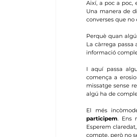
Així, a poc a poc, 
Una manera de dir
converses que no 
Perquè quan algú 
La càrrega passa a 
informació comple
I aquí passa alg
comença a erosion
missatge sense re
algú ha de comple
El més incòmode
participem
. Ens 
Esperem claredat,
compte, però no s