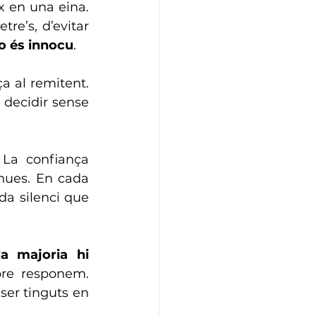
x en una eina. 
e’s, d’evitar 
o és innocu
.
 al remitent. 
 decidir sense 
La confiança 
nues. En cada 
a silenci que 
la majoria hi 
re responem. 
er tinguts en 