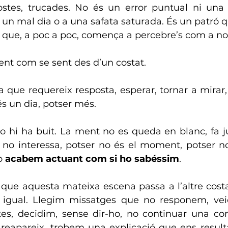
stes, trucades. No és un error puntual ni una 
un mal dia o a una safata saturada. És un patró qu
 i que, a poc a poc, comença a percebre’s com a n
t com se sent des d’un costat.
 que requereix resposta, esperar, tornar a mirar, 
s un dia, potser més.
 no interessa, potser no és el moment, potser no 
ò 
acabem actuant com si ho sabéssim
.
 que aquesta mateixa escena passa a l’altre cost
a igual. Llegim missatges que no responem, vei
s, decidim, sense dir-ho, no continuar una con
reapareix, trobem una explicació que ens resul