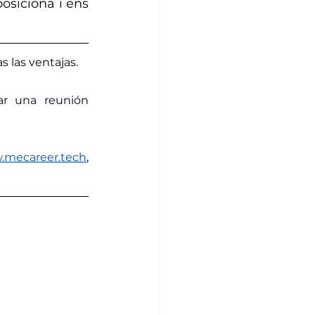
siciona i ens 
s las ventajas.
eservar una reunión 
mecareer.tech
, 