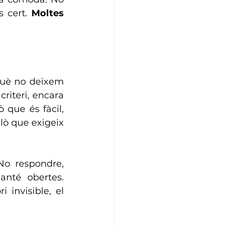
 cert. 
Moltes 
uè no deixem 
riteri, encara 
que és fàcil, 
lò que exigeix 
o respondre, 
nté obertes. 
 invisible, el 