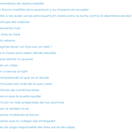
generadores-de-oportunidades
/un-futuro-medible-zeno-quantum-y-su-impacto-en-ecuador
adiós-a-las-aulas-vacías-zeno-quantum-revoluciona-la-lucha-contra-el-abandono-escola
articipa-del-webinar
eorienta-club
-eres-la-clave
liz-retorno
egirías-tener-un-hijo-con-un-test-1
as-5-claves-para-saber-dónde-estudiar
asta-dónde-tu-quieras
res-un-notas
en-a-vernos-al-4yfn
acompañando-al-qué-va-el-donde
5-minutos-son-más-de-lo-que-crees
millones-de-combinaciones
pues-si-que-te-puedo-ayudar
alcular-la-nota-proyectada-de-tus-alumnos
ues-la-verdad-no-se
rientar-midiendo-el-futuro
quieres-que-tu-colegio-sea-embajador
nés-de-jorge-responsable-del-área-social-de-cepsa