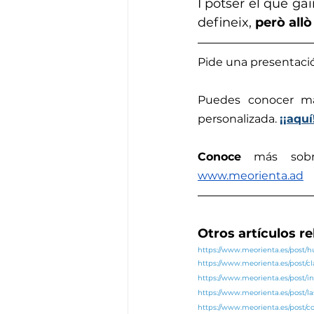
I potser el que ga
defineix, 
però all
Pide una presentaci
Puedes conocer m
personalizada. 
¡¡aquí
Conoce
 más sobr
www.meorienta.ad
Otros artículos r
https://www.meorienta.es/post
https://www.meorienta.es/post/c
https://www.meorienta.es/post/in
https://www.meorienta.es/post/l
https://www.meorienta.es/post/co