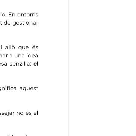
ó. En entorns 
t de gestionar 
 allò que és 
nar a una idea 
sa senzilla: 
el 
ifica aquest 
ejar no és el 