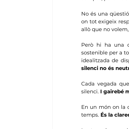
No és una qüestió 
on tot exigeix resp
allò que no volem,
Però hi ha una di
sostenible per a t
idealitzada de dis
silenci no és neut
Cada vegada que 
silenci. 
I gairebé 
En un món on la c
temps. 
És la clare