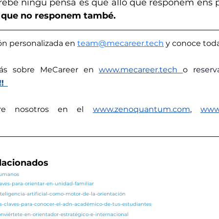
irebé ningú pensa és que allò que responem ens po
ò que no responem també.
ón personalizada en 
team@mecareer.tech
 y conoce toda
ás sobre MeCareer en 
www.mecareer.tech
o r
!!
e nosotros en el 
www.zenoquantum.com
,
www.
elacionados
/humanos
laves-para-orientar-en-unidad-familiar
teligencia-artificial-como-motor-de-la-orientación
as-claves-para-conocer-el-adn-académico-de-tus-estudiantes
nviértete-en-orientador-estratégico-e-internacional