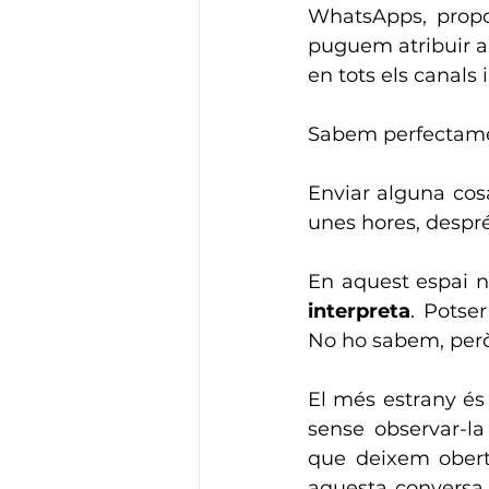
WhatsApps, propo
puguem atribuir a 
en tots els canals
Sabem perfectamen
Enviar alguna cosa
unes hores, despré
interpreta
. Potser
No ho sabem, per
El més estrany és
sense observar-l
que deixem oberte
aquesta conversa 