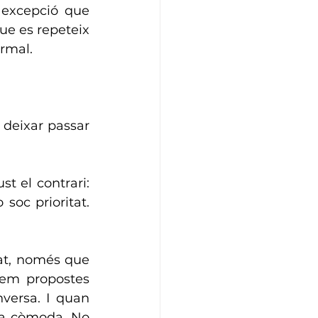
excepció que 
e es repeteix 
ormal.
deixar passar 
En aquest espai no hi ha buit. La ment no es queda en blanc, fa just el contrari: 
soc prioritat. 
at, només que 
em propostes 
versa. I quan 
ta còmoda. No 