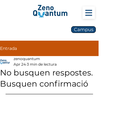
Campus
Entrada
zenoquantum
Apr 24
3 min de lectura
No busquen respostes.
Busquen confirmació