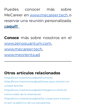
Puedes conocer más sobre 
MeCareer en 
www.mecareer.tech
o 
r
eservar una reunión 
personalizada. 
¡¡aquí!!
Conoce
 más sobre nosotros en el 
www.zenoquantum.com
,
www.mecareer.tech
, 
www.meorienta.ad
Otros artículos relacionados
https://www.meorienta.es/post/humanos
https://www.meorienta.es/post/claves-para-orientar-en-
unidad-familiar
https://www.meorienta.es/post/inteligencia-artificial-
como-motor-de-la-orientación
https://www.meorienta.es/post/las-claves-para-conocer-
el-adn-académico-de-tus-estudiantes