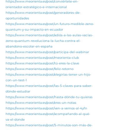
https://www.meorienta.es/post/conviértete-en-
orientador-estratégico-e-internacional
https://www.meorienta.es/post/generadores-de-
oportunidades
https://www.meorienta.es/post/un-futuro-medible-zeno-
quantum-y-su-impacto-en-ecuador
https://www.meorienta.es/post/adiós-a-las-aulas-vacías-
zeno-quantum-revoluciona-la-lucha-contra-el-
abandono-escolar-en-españa
https://www.meorienta.es/post/participa-del-webinar
https://www.meorienta.es/post/meorienta-club
https://www.meorienta.es/post/tú-eres-la-clave
https://www.meorienta.es/post/feliz-retorno
https://www.meorienta.es/post/elegirías-tener-un-hijo-
con-un-test-1
https://www.meorienta.es/post/las-5-claves-para-saber-
dónde-estudiar
https://www.meorienta.es/post/hasta-dónde-tu-quieras
https://www.meorienta.es/post/eres-un-notas
https://www.meorienta.es/post/ven-a-vernos-al-4yfn
https://www.meorienta.es/post/acompañando-al-qué-
va-el-donde
https://www.meorienta.es/post/5-minutos-son-más-de-
lo-que-crees
https://www.meorienta.es/post/millones-de-