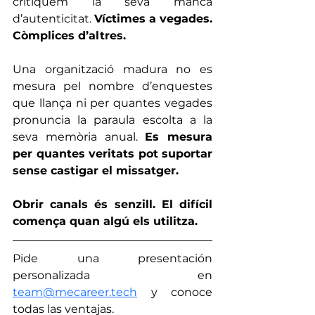
critiquem la seva manca 
d’autenticitat. 
Víctimes a vegades. 
Còmplices d’altres.
Una organització madura no es 
mesura pel nombre d’enquestes 
que llança ni per quantes vegades 
pronuncia la paraula escolta a la 
seva memòria anual. 
Es mesura 
per quantes veritats pot suportar 
sense castigar el missatger.
Obrir canals és senzill. El difícil 
comença quan algú els utilitza.
Pide una presentación 
personalizada en 
team@mecareer.tech
 y conoce 
todas las ventajas.