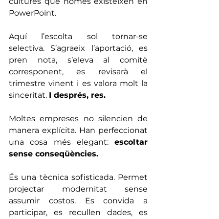
cultures que només existeixen en 
PowerPoint.
Aquí l’escolta sol tornar-se 
selectiva. S’agraeix l’aportació, es 
pren nota, s’eleva al comitè 
corresponent, es revisarà el 
trimestre vinent i es valora molt la 
sinceritat. 
I després, res.
Moltes empreses no silencien de 
manera explícita. Han perfeccionat 
una cosa més elegant: 
escoltar 
sense conseqüències.
És una tècnica sofisticada. Permet 
projectar modernitat sense 
assumir costos. Es convida a 
participar, es recullen dades, es 