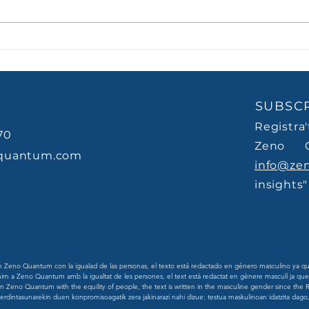
La mediocritat moderna
La g
no suspen. Aprova just.
treb
creu
SUBSCR
Registra
70
Zeno 
quantum.com
info@ze
insights"
eno Quantum con la igualad de las personas, el texto está redactado en género masculino ya que
m a Zeno Quantum amb la igualtat de les persones, el text està redactat en gènere masculí ja que l
Zeno Quantum with the equility of people, the text is written in the masculine gender since the R
intasunarekin duen konpromisoagatik zera jakinarazi nahi dizue: testua maskulinoan idatzita dago,