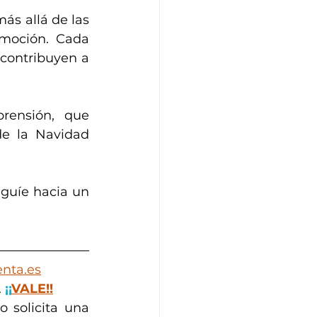
s allá de las 
moción. Cada 
contribuyen a 
rensión, que 
e la Navidad 
guíe hacia un 
nta.es
 
¡¡
VALE!!
 solicita una 