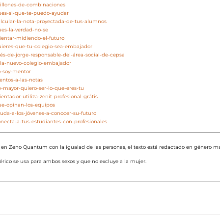
millones-de-combinaciones
pues-si-que-te-puedo-ayudar
alcular-la-nota-proyectada-de-tus-alumnos
ues-la-verdad-no-se
rientar-midiendo-el-futuro
quieres-que-tu-colegio-sea-embajador
nés-de-jorge-responsable-del-área-social-de-cepsa
zola-nuevo-colegio-embajador
o-soy-mentor
entos-a-las-notas
e-mayor-quiero-ser-lo-que-eres-tu
entador-utiliza-zenit-profesional-grátis
ue-opinan-los-equipos
yuda-a-los-jóvenes-a-conocer-su-futuro
onecta-a-tus-estudiantes-con-profesionales
n Zeno Quantum con la igualad de las personas, el texto está redactado en género ma
ico se usa para ambos sexos y que no excluye a la mujer.