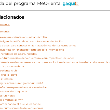
da del programa MeOrienta. 
¡¡aquí
!!
elacionados
/humanos
/humanos
laves-para-orientar-en-unidad-familiar
teligencia-artificial-como-motor-de-la-orientación
as-claves-para-conocer-el-adn-académico-de-tus-estudiantes
nviértete-en-orientador-estratégico-e-internacional
generadores-de-oportunidades
/un-futuro-medible-zeno-quantum-y-su-impacto-en-ecuador
adiós-a-las-aulas-vacías-zeno-quantum-revoluciona-la-lucha-contra-el-abandono-escola
articipa-del-webinar
eorienta-club
-eres-la-clave
liz-retorno
egirías-tener-un-hijo-con-un-test-1
as-5-claves-para-saber-dónde-estudiar
asta-dónde-tu-quieras
res-un-notas
en-a-vernos-al-4yfn
acompañando-al-qué-va-el-donde
5-minutos-son-más-de-lo-que-crees