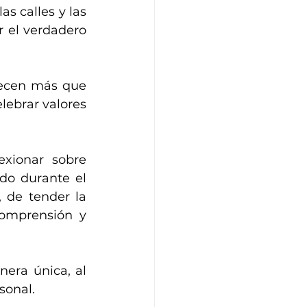
s calles y las 
 el verdadero 
ecen más que 
ebrar valores 
xionar sobre 
do durante el 
de tender la 
omprensión y 
ra única, al 
sonal.