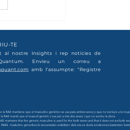
ent no ha deixat de
allar. Ha deixat de
re.
IU-TE
't al nostre Insights i rep notícies de
Quantum. Envieu un correu a
nquant.com
amb l'assumpte: "Registre
 la RAE mantiene que el masculino genérico se usa para ambos sexos y que no excluye a la mujer
a RAE manté que el masculí genèric s'usa per a tots dos sexes i que no exclou la dona.

AE maintains that the generic masculine is used for the both sexes and that it does not exclude wo
 RAEk  maskulino generikoa bi sexuetarako erabiltzen dela eta ez duela emakumea baztertzen baiti