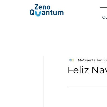
Qu
MeOrienta
Jan 10
Feliz N