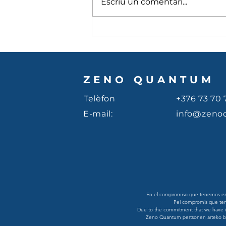
Fins setembre
Escriu un comentari...
ZENO QUANTUM
Telèfon
+376 73 70 
E-mail:
info@zeno
En el compromiso que tenemos en Z
Pel compromis que teni
Due to the commitment that we have in 
Zeno Quantum pertsonen arteko berd