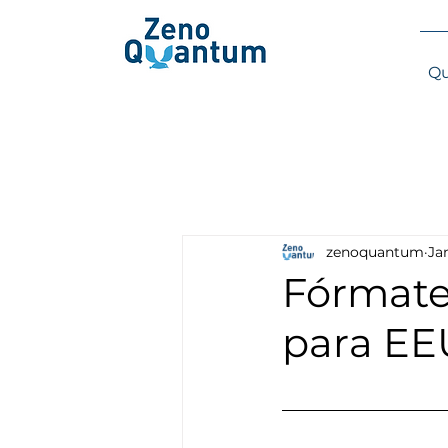
Qu
zenoquantum
Ja
Fórmate
para E