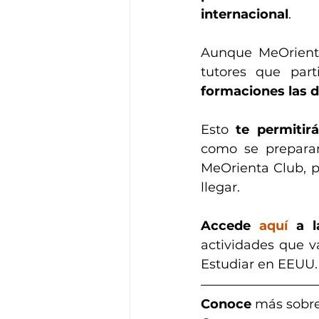
internacional
. 
Aunque MeOrienta
tutores que part
formaciones las 
Esto 
te permitir
como se preparan
MeOrienta Club, p
llegar. 
Accede 
aquí
 a 
actividades que v
Estudiar en EEUU.
Conoce
 más sobre