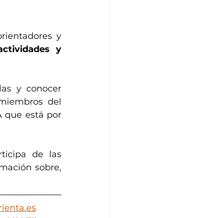
ientadores y 
ctividades y 
as y conocer 
miembros del 
 que está por 
ticipa de las 
mación sobre, 
ienta.es