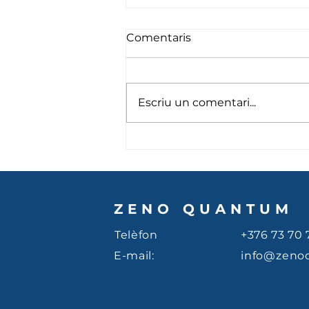
Comentaris
Fins setembre
Escriu un comentari...
ZENO QUANTUM
Telèfon
+376 73 70 
E-mail:
info@zeno