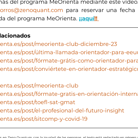
ás del programa MeOrienta mediante este vídeo.
orros@zenoquant.com
 para reservar una fecha o
da del programa MeOrienta. 
¡¡aquí
!!
elacionados
enta.es/post/meorienta-club-diciembre-23
enta.es/post/última-llamada-orientador-para-eeu
enta.es/post/fórmate-grátis-como-orientador-par
enta.es/post/conviértete-en-orientador-estratégic
enta.es/post/meorienta-club
enta.es/post/fórmate-gratis-en-orientación-intern
enta.es/post/toefl-sat-gmat
nta.es/post/el-profesional-del-futuro-insight
enta.es/post/sitcomp-y-covid-19
en Zeno Quantum con la igualad de las personas, el texto está redactado en género 