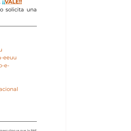
 
¡¡
VALE!!
 solicita una 
u
a-eeuu
o-e-
acional
masculino ya que la RAE 