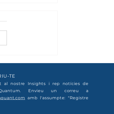
ent no ha deixat de
allar. Ha deixat de
re.
IU-TE
't al nostre Insights i rep notícies de
Quantum. Envieu un correu a
nquant.com
amb l'assumpte: "Registre