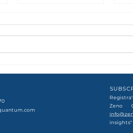
La mediocritat moderna
La g
no suspen. Aprova just.
treb
creu
SUBSCR
Registra
70
Zeno 
quantum.com
info@ze
insights"