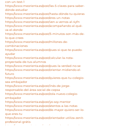
con-un-test-1
https://www.meorienta.es/post/las-5-claves-para-saber-
dónde-estudiar
https://www.meorienta.es/post/hasta-dónde-tu-quieras
https://www.meorienta.es/post/eres-un-notas
https://www.meorienta.es/post/ven-a-vernos-al-4yfn
https://www.meorienta.es/post/acompañando-al-qué-
va-el-donde
https://www.meorienta.es/post/5-minutos-son-más-de-
lo-que-crees
https://www.meorienta.es/post/millones-de-
combinaciones
https://www.meorienta.es/post/pues-si-que-te-puedo-
ayudar
https://www.meorienta.es/post/calcular-la-nota-
proyectada-de-tus-alumnos
https://www.meorienta.es/post/pues-la-verdad-no-se
https://www.meorienta.es/post/orientar-midiendo-el-
futuro
https://www.meorienta.es/post/quieres-que-tu-colegio-
sea-embajador
https://www.meorienta.es/post/inés-de-jorge-
responsable-del-área-social-de-cepsa
https://www.meorienta.es/post/zola-nuevo-colegio-
embajador
https://www.meorienta.es/post/yo-soy-mentor
https://www.meorienta.es/post/atentos-a-las-notas
https://www.meorienta.es/post/de-mayor-quiero-ser-lo-
que-eres-tu
https://www.meorienta.es/post/orientador-utiliza-zenit-
profesional-grátis
https://www.meorienta.es/post/que-opinan-los-equipos