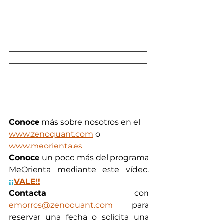
___________________________________
___________________________________
_____________________
Conoce
 más sobre nosotros en el 
www.zenoquant.com
 o 
www.meorienta.es
Conoce 
un poco más del programa 
MeOrienta mediante este vídeo. 
¡¡
VALE!!
Contacta
 con 
emorros@zenoquant.com
 para 
reservar una fecha o solicita una 