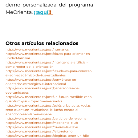
demo personalizada del programa 
MeOrienta. 
¡¡aquí
!!
Otros artículos relacionados
https://www.meorienta.es/post/humanos
https://www.meorienta.es/post/claves-para-orientar-en-
unidad-familiar
https://www.meorienta.es/post/inteligencia-artificial-
como-motor-de-la-orientación
https://www.meorienta.es/post/las-claves-para-conocer-
el-adn-académico-de-tus-estudiantes
https://www.meorienta.es/post/conviértete-en-
orientador-estratégico-e-internacional
https://www.meorienta.es/post/generadores-de-
oportunidades
https://www.meorienta.es/post/un-futuro-medible-zeno-
quantum-y-su-impacto-en-ecuador
https://www.meorienta.es/post/adiós-a-las-aulas-vacías-
zeno-quantum-revoluciona-la-lucha-contra-el-
abandono-escolar-en-españa
https://www.meorienta.es/post/participa-del-webinar
https://www.meorienta.es/post/meorienta-club
https://www.meorienta.es/post/tú-eres-la-clave
https://www.meorienta.es/post/feliz-retorno
https://www.meorienta.es/post/elegirías-tener-un-hijo-