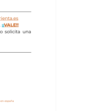
ienta.es
 
¡¡
VALE!!
 solicita una 
r-en-españa