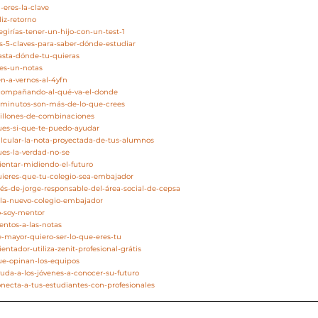
-eres-la-clave
liz-retorno
egirías-tener-un-hijo-con-un-test-1
as-5-claves-para-saber-dónde-estudiar
asta-dónde-tu-quieras
res-un-notas
en-a-vernos-al-4yfn
acompañando-al-qué-va-el-donde
5-minutos-son-más-de-lo-que-crees
millones-de-combinaciones
pues-si-que-te-puedo-ayudar
alcular-la-nota-proyectada-de-tus-alumnos
ues-la-verdad-no-se
rientar-midiendo-el-futuro
quieres-que-tu-colegio-sea-embajador
nés-de-jorge-responsable-del-área-social-de-cepsa
zola-nuevo-colegio-embajador
o-soy-mentor
entos-a-las-notas
e-mayor-quiero-ser-lo-que-eres-tu
entador-utiliza-zenit-profesional-grátis
ue-opinan-los-equipos
yuda-a-los-jóvenes-a-conocer-su-futuro
onecta-a-tus-estudiantes-con-profesionales