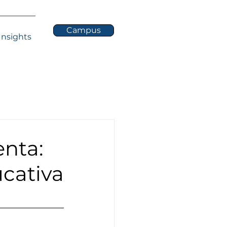
Campus
Insights
enta:
cativa