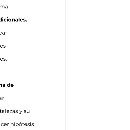
ama 
dicionales.
ear 
os 
os.
ma de 
ar 
alezas y su 
cer hipótesis 