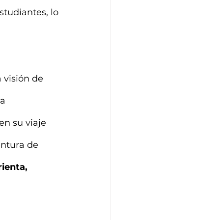
studiantes, lo 
a visión de 
a 
n su viaje 
ntura de 
ienta, 