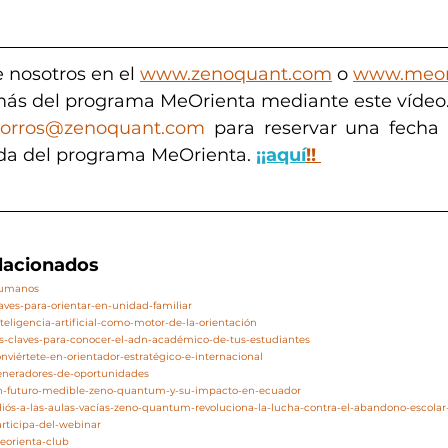
 nosotros en el 
www.zenoquant.com
 o 
www.meor
ás del programa MeOrienta mediante este vídeo.
orros@zenoquant.com
 para reservar una fecha o
da del programa MeOrienta. 
¡¡aquí
!!
elacionados
/humanos
laves-para-orientar-en-unidad-familiar
teligencia-artificial-como-motor-de-la-orientación
as-claves-para-conocer-el-adn-académico-de-tus-estudiantes
nviértete-en-orientador-estratégico-e-internacional
generadores-de-oportunidades
/un-futuro-medible-zeno-quantum-y-su-impacto-en-ecuador
adiós-a-las-aulas-vacías-zeno-quantum-revoluciona-la-lucha-contra-el-abandono-escola
articipa-del-webinar
eorienta-club