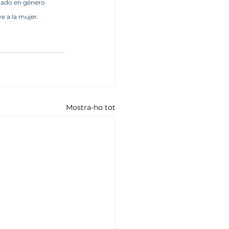
tado en género 
e a la mujer.
Mostra-ho tot