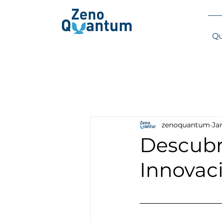
Qu
zenoquantum
Ja
Descubr
Innovac