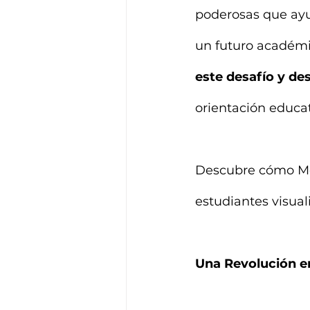
poderosas que ayud
un futuro académi
este desafío y de
orientación educat
Descubre cómo MeO
estudiantes visual
Una Revolución en