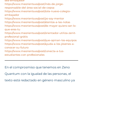
sea-embajador
https://www.meorienta.es/post/inés-de-jorge-
responsable-del-área-social-de-cepsa
https://www.meorienta.es/post/zola-nuevo-colegio-
embajador
https://www.meorienta.es/post/yo-soy-mentor
https://www.meorienta.es/post/atentos-a-las-notas
https://www.meorienta.es/post/de-mayor-quiero-ser-lo-
que-eres-tu
https://www.meorienta.es/post/orientador-utiliza-zenit-
profesional-grátis
https://www.meorienta.es/post/que-opinan-los-equipos
https://www.meorienta.es/post/ayuda-a-los-jóvenes-a-
conocer-su-futuro
https://www.meorienta.es/post/conecta-a-tus-
estudiantes-con-profesionales
En el comprosmiso que tenemos en Zeno 
Quantum con la igualad de las personas, el 
texto está redactado en género masculino ya 
que la RAE mantiene que el masculino 
genérico se usa para ambos sexos y que no 
excluye a la mujer.
Tutores y Orientadores