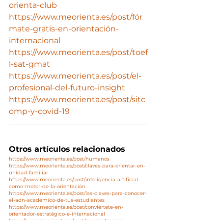
orienta-club
https://www.meorienta.es/post/fór
mate-gratis-en-orientación-
internacional
https://www.meorienta.es/post/toef
l-sat-gmat
https://www.meorienta.es/post/el-
profesional-del-futuro-insight
https://www.meorienta.es/post/sitc
omp-y-covid-19
Otros artículos relacionados
https://www.meorienta.es/post/humanos
https://www.meorienta.es/post/claves-para-orientar-en-
unidad-familiar
https://www.meorienta.es/post/inteligencia-artificial-
como-motor-de-la-orientación
https://www.meorienta.es/post/las-claves-para-conocer-
el-adn-académico-de-tus-estudiantes
https://www.meorienta.es/post/conviértete-en-
orientador-estratégico-e-internacional