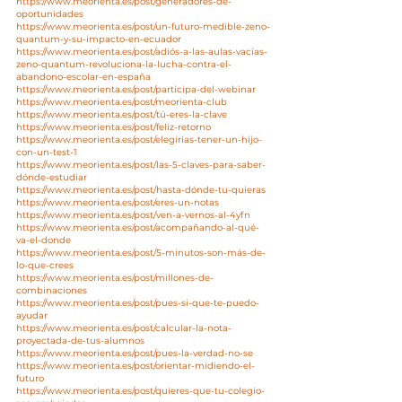
https://www.meorienta.es/post/generadores-de-
oportunidades
https://www.meorienta.es/post/un-futuro-medible-zeno-
quantum-y-su-impacto-en-ecuador
https://www.meorienta.es/post/adiós-a-las-aulas-vacías-
zeno-quantum-revoluciona-la-lucha-contra-el-
abandono-escolar-en-españa
https://www.meorienta.es/post/participa-del-webinar
https://www.meorienta.es/post/meorienta-club
https://www.meorienta.es/post/tú-eres-la-clave
https://www.meorienta.es/post/feliz-retorno
https://www.meorienta.es/post/elegirías-tener-un-hijo-
con-un-test-1
https://www.meorienta.es/post/las-5-claves-para-saber-
dónde-estudiar
https://www.meorienta.es/post/hasta-dónde-tu-quieras
https://www.meorienta.es/post/eres-un-notas
https://www.meorienta.es/post/ven-a-vernos-al-4yfn
https://www.meorienta.es/post/acompañando-al-qué-
va-el-donde
https://www.meorienta.es/post/5-minutos-son-más-de-
lo-que-crees
https://www.meorienta.es/post/millones-de-
combinaciones
https://www.meorienta.es/post/pues-si-que-te-puedo-
ayudar
https://www.meorienta.es/post/calcular-la-nota-
proyectada-de-tus-alumnos
https://www.meorienta.es/post/pues-la-verdad-no-se
https://www.meorienta.es/post/orientar-midiendo-el-
futuro
https://www.meorienta.es/post/quieres-que-tu-colegio-